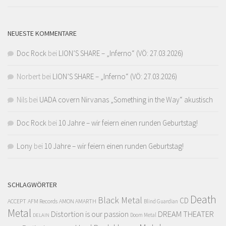
NEUESTE KOMMENTARE
Doc Rock
bei
LION’S SHARE – „Inferno“ (VÖ: 27.03.2026)
Norbert
bei
LION’S SHARE – „Inferno“ (VÖ: 27.03.2026)
Nils
bei
UADA covern Nirvanas „Something in the Way“ akustisch
Doc Rock
bei
10 Jahre – wir feiern einen runden Geburtstag!
Lony
bei
10 Jahre – wir feiern einen runden Geburtstag!
SCHLAGWÖRTER
Death
Black Metal
CD
ACCEPT
AFM Records
AMON AMARTH
Blind Guardian
Metal
Distortion is our passion
DREAM THEATER
Doom Metal
DELAIN