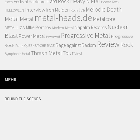
Heavy Metal
Hard Rock
Festival
Hardcore
Essen
Heavy Rock
Melodic Death
Interview
Iron Maiden
live
HELLOWEEN
Köln
metal-heads.de
Metal
Metal
Metalcore
Nuclear
MIke Portnoy
Napalm Records
METALLICA
Modern Metal
Progressive Metal
Blast
Power Metal
Progressive
Powerwolf
Review
Rock
Rock
Rage against Racism
Punk
RAGE
QUEENSRYCHE
Thrash Metal
Tour
Vinyl
Symphonic Metal
MEHR
BEHIND THE SCENES