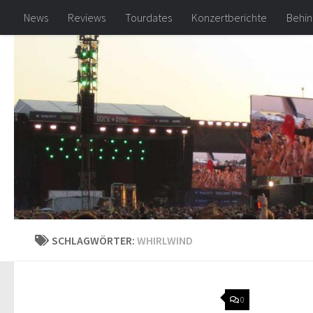
News
Reviews
Tourdates
Konzertberichte
Behin
Zum Inhalt springen
SCHLAGWÖRTER:
WHIRLWIND
0