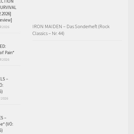
ECTION
SURVIVAL
2.2026]
eview]
IRON MAIDEN – Das Sonderheft (Rock
R 2026
Classics – Nr. 44)
ED:
of Pain“
R 2026
LS –
Ö:
6)
 2026
S –
e“ (VÖ:
6)