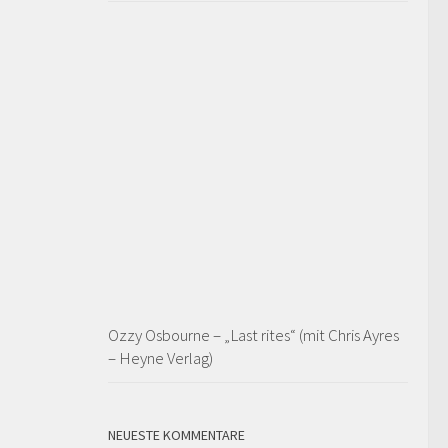
Ozzy Osbourne – „Last rites“ (mit Chris Ayres
– Heyne Verlag)
NEUESTE KOMMENTARE