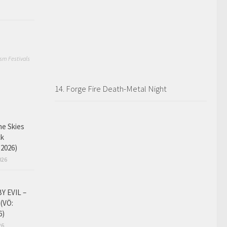
sm Festivals
14. Forge Fire Death-Metal Night
he Skies
ck
.2026)
026
Y EVIL –
 (VÖ:
6)
26