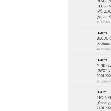
RESURR
CLUB – 
[VÖ: 20.0
[Album-R
22. FEBRUA
REVIEWS
BLOODR
„Colours 
16. FEBRUA
REVIEWS
MINDFEE
„2WO“ (V
30.01.202
28. JANUAR
REVIEWS
TEXTURE
„Genotyp
23.01.202