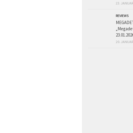
23. JANUAR
REVIEWS
MEGADE
„Megadet
23.01.202
20. JANUAR