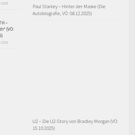
 2026
Paul Stanley – Hinter der Maske (Die
Autobiografie, VÖ: 08.12.2025)
TH –
h“ (VÖ:
6)
 2026
U2 – Die U2-Story von Bradley Morgan (VÖ:
15.10.2025)