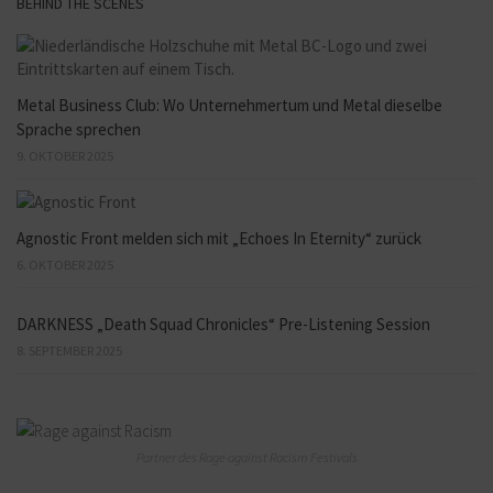
BEHIND THE SCENES
Metal Business Club: Wo Unternehmertum und Metal dieselbe
Sprache sprechen
9. OKTOBER 2025
Agnostic Front melden sich mit „Echoes In Eternity“ zurück
6. OKTOBER 2025
DARKNESS „Death Squad Chronicles“ Pre-Listening Session
8. SEPTEMBER 2025
Partner des Rage against Racism Festivals