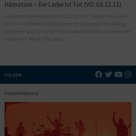
Hämatom – Die Liebe Ist Tot (VÖ: 03.12.21)
Hämatom haben bereits am 03.12.2021 ihr 7. Album >Die Liebe
Ist Tot< veröffentlicht. Die Liebe ist tot zu Weihnachten Anfang
Dezember 2021 schockten die maskierten Freaks von Hämatom
mit ihrem 7. Album >Die Liebe...
FOLGEN:
KONZERTBERICHTE