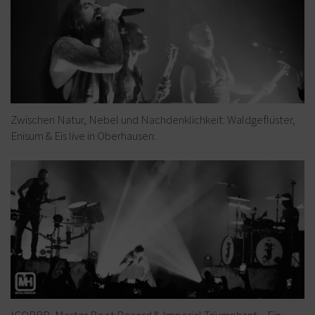
Zwischen Natur, Nebel und Nachdenklichkeit: Waldgeflüster,
Enisum & Eïs live in Oberhausen:
IGORRR, Master Boot Record & Imperial Triumphant – Ein