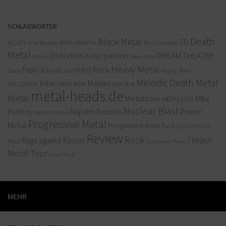
SCHLAGWÖRTER
Death
Black Metal
CD
ACCEPT
AFM Records
AMON AMARTH
Blind Guardian
Metal
Distortion is our passion
DREAM THEATER
Doom Metal
DELAIN
Heavy Metal
Hard Rock
Festival
Hardcore
Heavy Rock
Essen
Melodic Death Metal
Interview
Iron Maiden
live
Köln
HELLOWEEN
metal-heads.de
Metal
Metalcore
MIke
METALLICA
Nuclear Blast
Power
Portnoy
Napalm Records
Modern Metal
Progressive Metal
Metal
Progressive Rock
Punk
QUEENSRYCHE
Review
Rock
Thrash
Rage against Racism
RAGE
Symphonic Metal
Metal
Tour
Vinyl
Video
MEHR