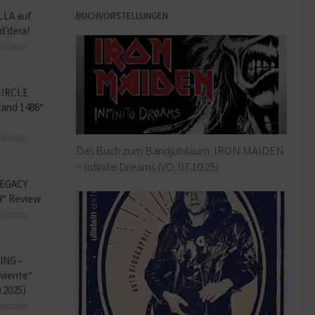
BUCHVORSTELLUNGEN
LLA auf
d’dera!
ER 2025
CIRCLE
and 1486“
ER 2025
Das Buch zum Bandjubiläum: IRON MAIDEN
– Infinite Dreams (VÖ: 07.10.25)
EGACY
l“ Review
ER 2025
ING –
iviente“
9.2025)
ER 2025