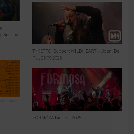
ad
ng Session
TYKETTO, Support WILDHEART – Uden, De
Pul, 26.09.2025
sm Festivals
FORMOSA Bierfest 2025