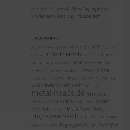
Matt
bei
Wissenschaftliche Tagung in Kassel:
Wie der Heavy Metal das Mittelalter sieht
SCHLAGWÖRTER
Black Metal
ACCEPT
AFM Records
AMON AMARTH
Blind
Death Metal
Distortion is
CD
Guardian
DELAIN
our passion
DREAM THEATER
Doom Metal
Essen
Heavy Metal
Hard Rock
Festival
Hardcore
Interview
Iron Maiden
Heavy Rock
Köln
HELLOWEEN
Melodic Death Metal
Metal
live
metal-heads.de
Metalcore
MIke Portnoy
Napalm
METALLICA
Modern Metal
Nuclear Blast
Power Metal
Records
Progressive Metal
Progressive Rock
Punk
Review
Rage against Racism
RAGE
QUEENSRYCHE