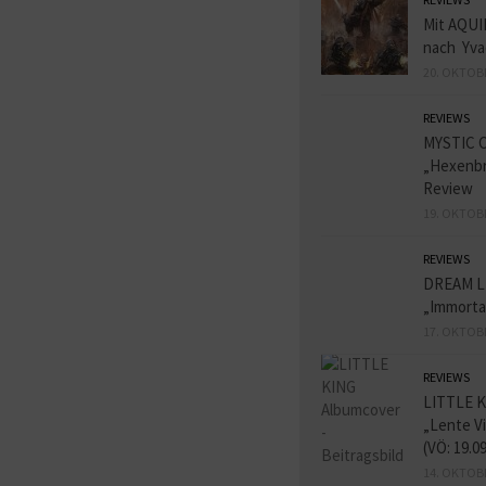
Mit AQUI
nach Yva
20. OKTOB
REVIEWS
MYSTIC 
„Hexenbr
Review
19. OKTOB
REVIEWS
DREAM L
„Immorta
17. OKTOB
REVIEWS
LITTLE K
„Lente V
(VÖ: 19.0
14. OKTOB