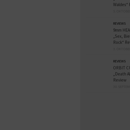
Waldes“ 
5. OKTOBE
REVIEWS
9mm HE
„Sex, Bie
Rock“ Re
3. OKTOBE
REVIEWS
ORBIT C
„Death A
Review
30. SEPTEM