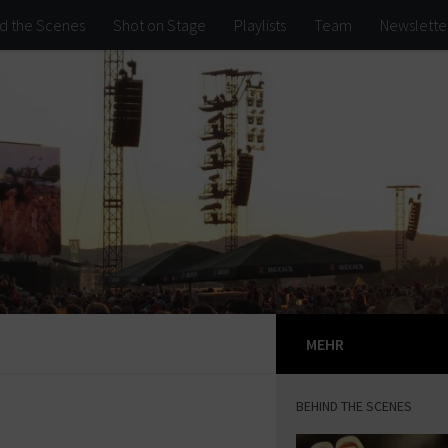
d the Scenes
Shot on Stage
Playlists
Team
Newslette
MEHR
BEHIND THE SCENES