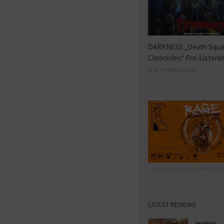
DARKNESS „Death Squ
Chronicles“ Pre-Listeni
8. SEPTEMBER 2025
Partner des Rage against Raci
LATEST REVIEWS
REVIEWS