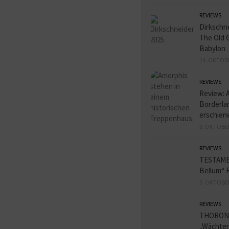
REVIEWS
Dirkschn
The Old 
Babylon
14. OKTOB
REVIEWS
Review: 
Borderlan
erschien
8. OKTOBE
REVIEWS
TESTAME
Bellum“ 
5. OKTOBE
REVIEWS
THORON
„Wächter