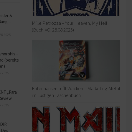
eider &
Gang –
Mille Petrozza – Your Heaven, My Hell
(Buch-VÖ: 28.08.2025)
ER 2025
Amorphis –
d (bereits
en)
R 2025
Entenhausen trifft Wacken – Marketing-Metal
NT „Para
im Lustigen Taschenbuch
Review
R 2025
DIR
 Des