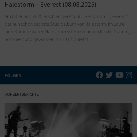
Halestorm – Everest (08.08.2025)
Am 08. August 2025 erschien bei Atlantic Records mit „Everest“
das nun schon sechste Studioalbum von Halestorm. Im Laufe
ihrer Karriere waren Halestorm schon mehrfach für die Grammys
nominiert und gewannen ihn 2012. Zuletzt...
FOLGEN:
KONZERTBERICHTE