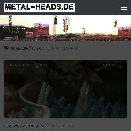
Zum Inhalt springen
SCHLAGWÖRTER:
ATLANTIC RECORDS
0
REVIEWS
/
TOURDATES
10. AUGUST 2025