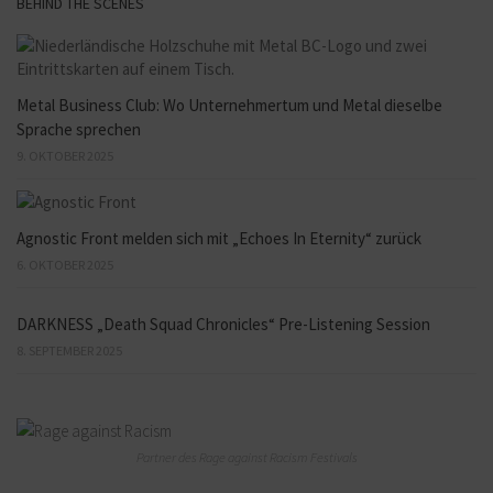
BEHIND THE SCENES
Metal Business Club: Wo Unternehmertum und Metal dieselbe
Sprache sprechen
9. OKTOBER 2025
Agnostic Front melden sich mit „Echoes In Eternity“ zurück
6. OKTOBER 2025
DARKNESS „Death Squad Chronicles“ Pre-Listening Session
8. SEPTEMBER 2025
Partner des Rage against Racism Festivals