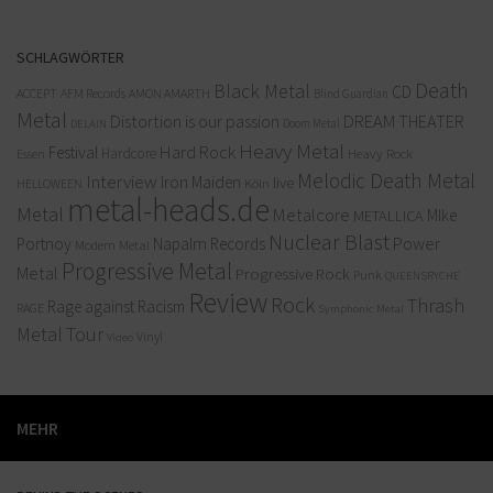
SCHLAGWÖRTER
Death
Black Metal
CD
ACCEPT
AFM Records
AMON AMARTH
Blind Guardian
Metal
Distortion is our passion
DREAM THEATER
Doom Metal
DELAIN
Heavy Metal
Hard Rock
Festival
Hardcore
Heavy Rock
Essen
Melodic Death Metal
Interview
Iron Maiden
live
Köln
HELLOWEEN
metal-heads.de
Metal
Metalcore
MIke
METALLICA
Nuclear Blast
Power
Portnoy
Napalm Records
Modern Metal
Progressive Metal
Metal
Progressive Rock
Punk
QUEENSRYCHE
Review
Rock
Thrash
Rage against Racism
RAGE
Symphonic Metal
Metal
Tour
Vinyl
Video
MEHR