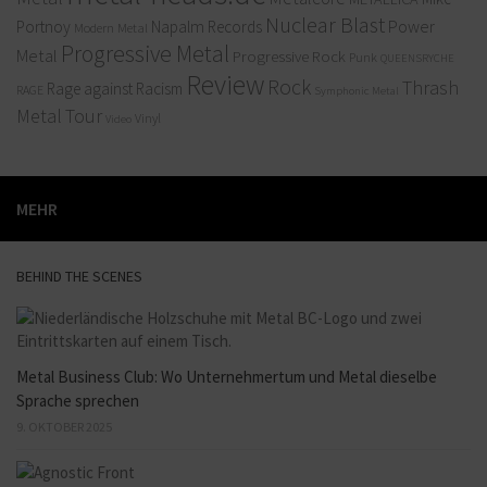
Nuclear Blast
Power
Portnoy
Napalm Records
Modern Metal
Progressive Metal
Metal
Progressive Rock
Punk
QUEENSRYCHE
Review
Rock
Thrash
Rage against Racism
RAGE
Symphonic Metal
Metal
Tour
Vinyl
Video
MEHR
BEHIND THE SCENES
Metal Business Club: Wo Unternehmertum und Metal dieselbe
Sprache sprechen
9. OKTOBER 2025