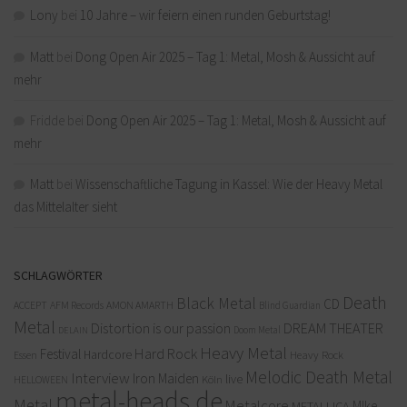
Lony
bei
10 Jahre – wir feiern einen runden Geburtstag!
Matt
bei
Dong Open Air 2025 – Tag 1: Metal, Mosh & Aussicht auf
mehr
Fridde
bei
Dong Open Air 2025 – Tag 1: Metal, Mosh & Aussicht auf
mehr
Matt
bei
Wissenschaftliche Tagung in Kassel: Wie der Heavy Metal
das Mittelalter sieht
SCHLAGWÖRTER
Death
Black Metal
CD
ACCEPT
AFM Records
AMON AMARTH
Blind Guardian
Metal
Distortion is our passion
DREAM THEATER
Doom Metal
DELAIN
Heavy Metal
Hard Rock
Festival
Hardcore
Heavy Rock
Essen
Melodic Death Metal
Interview
Iron Maiden
live
Köln
HELLOWEEN
metal-heads.de
Metal
Metalcore
MIke
METALLICA