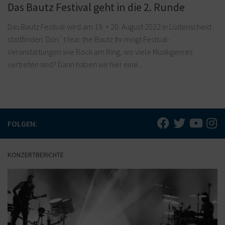
Das Bautz Festival geht in die 2. Runde
Das Bautz Festival wird am 19. + 20. August 2022 in Lüdenscheid
stattfinden. Don´t fear the Bautz Ihr mögt Festival-
Veranstaltungen wie Rock am Ring, wo viele Musikgenres
vertreten sind? Dann haben wir hier eine...
FOLGEN:
KONZERTBERICHTE