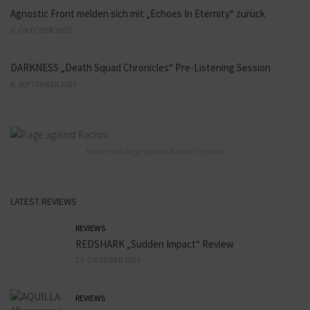
Agnostic Front melden sich mit „Echoes In Eternity“ zurück
6. OKTOBER 2025
DARKNESS „Death Squad Chronicles“ Pre-Listening Session
8. SEPTEMBER 2025
Partner des Rage against Racism Festivals
LATEST REVIEWS
REVIEWS
REDSHARK „Sudden Impact“ Review
23. OKTOBER 2025
REVIEWS