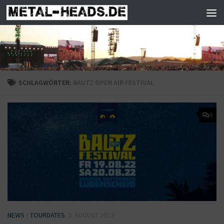
Zum Inhalt springen
SCHLAGWÖRTER:
BAUTZ OPEN AIR FESTIVAL
0
NEWS
/
TOURDATES
3. AUGUST 2022