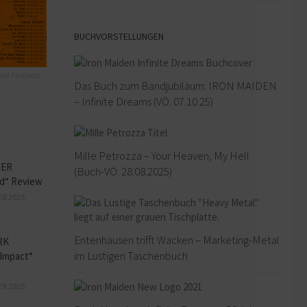
BUCHVORSTELLUNGEN
sm Festivals
Das Buch zum Bandjubiläum: IRON MAIDEN
– Infinite Dreams (VÖ: 07.10.25)
Mille Petrozza – Your Heaven, My Hell
HER
(Buch-VÖ: 28.08.2025)
ed“ Review
ER 2025
Entenhausen trifft Wacken – Marketing-Metal
RK
im Lustigen Taschenbuch
Impact“
ER 2025