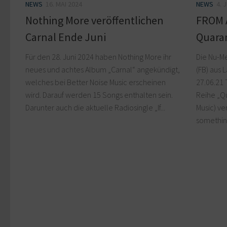
NEWS
16. MAI 2024
NEWS
4. 
Nothing More veröffentlichen
FROM 
Carnal Ende Juni
Quaran
Für den 28. Juni 2024 haben Nothing More ihr
Die Nu-M
neues und achtes Album „Carnal“ angekündigt,
(FB) aus 
welches bei Better Noise Music erscheinen
27.06.21 
wird. Darauf werden 15 Songs enthalten sein.
Reihe „Qu
Darunter auch die aktuelle Radiosingle „If...
Music) ve
something