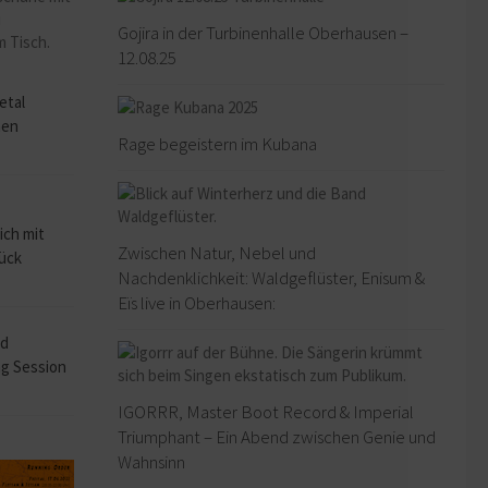
Gojira in der Turbinenhalle Oberhausen –
12.08.25
o
etal
hen
Rage begeistern im Kubana
ich mit
Zwischen Natur, Nebel und
rück
Nachdenklichkeit: Waldgeflüster, Enisum &
Eïs live in Oberhausen:
ad
ng Session
IGORRR, Master Boot Record & Imperial
Triumphant – Ein Abend zwischen Genie und
Wahnsinn