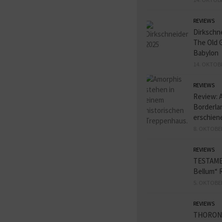
REVIEWS
Dirkschn
The Old 
Babylon
14. OKTOB
REVIEWS
Review: 
Borderlan
erschien
8. OKTOBE
REVIEWS
TESTAME
Bellum“ 
5. OKTOBE
REVIEWS
THORON