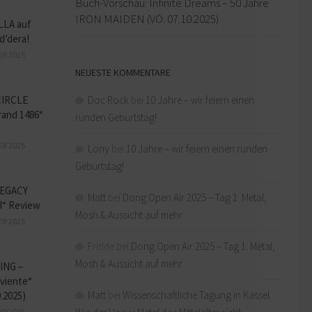
Buch-Vorschau: Infinite Dreams – 50 Jahre
IRON MAIDEN (VÖ: 07.10.2025)
LLA auf
d’dera!
ER 2025
NEUESTE KOMMENTARE
CIRCLE
Doc Rock
bei
10 Jahre – wir feiern einen
and 1486“
runden Geburtstag!
ER 2025
Lony
bei
10 Jahre – wir feiern einen runden
Geburtstag!
EGACY
Matt
bei
Dong Open Air 2025 – Tag 1: Metal,
l“ Review
Mosh & Aussicht auf mehr
ER 2025
Fridde
bei
Dong Open Air 2025 – Tag 1: Metal,
Mosh & Aussicht auf mehr
ING –
iviente“
Matt
bei
Wissenschaftliche Tagung in Kassel:
9.2025)
ER 2025