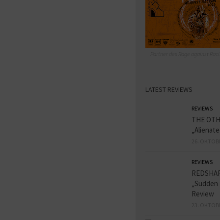
Partner des Rage against Raci
LATEST REVIEWS
REVIEWS
THE OT
„Alienat
26. OKTOB
REVIEWS
REDSHA
„Sudden 
Review
23. OKTOB