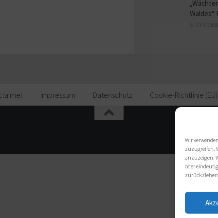
„Wächter
Waldes“ 
5. OKTOBE
claimer
Impressum
Datenschutz
Cookie-Richtlinie (EU)
Wir verwenden
zuzugreifen. 
anzuzeigen. W
oder eindeutig
zurückziehen
Akz