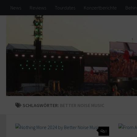
News
Reviews
Tourdates
Konzertberichte
Behin
Zum Inhalt springen
SCHLAGWÖRTER:
BETTER NOISE MUSIC
0