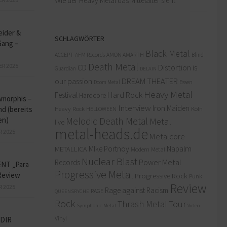
Wie der Heavy Metal das Mittelalter sieht
eider &
SCHLAGWÖRTER
Gang –
Black Metal
ACCEPT
AFM Records
AMON AMARTH
Blind
Death Metal
ER 2025
Distortion is
CD
Guardian
DELAIN
our passion
DREAM THEATER
Doom Metal
Essen
Heavy Metal
Hard Rock
Festival
Hardcore
Amorphis –
Interview
Iron Maiden
d (bereits
Heavy Rock
Köln
HELLOWEEN
en)
Melodic Death Metal
Metal
live
metal-heads.de
R 2025
Metalcore
MIke Portnoy
Napalm
METALLICA
Modern Metal
Nuclear Blast
Power Metal
Records
NT „Para
Progressive Metal
Review
Progressive Rock
Punk
Review
R 2025
Rage against Racism
RAGE
QUEENSRYCHE
Rock
Thrash Metal
Tour
Symphonic Metal
Video
Vinyl
DIR