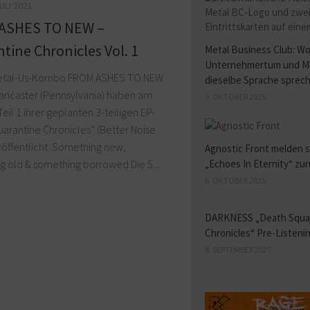
JULI 2021
ASHES TO NEW –
tine Chronicles Vol. 1
Metal Business Club: W
Unternehmertum und M
etal-Us-Kombo FROM ASHES TO NEW
dieselbe Sprache sprec
Lancaster (Pennsylvania) haben am
9. OKTOBER 2025
Teil 1 ihrer geplanten 3-teiligen EP-
arantine Chronicles“ (Better Noise
röffentlicht. Something new,
Agnostic Front melden s
„Echoes In Eternity“ zu
 old & something borrowed Die 5...
6. OKTOBER 2025
DARKNESS „Death Squ
Chronicles“ Pre-Listeni
8. SEPTEMBER 2025