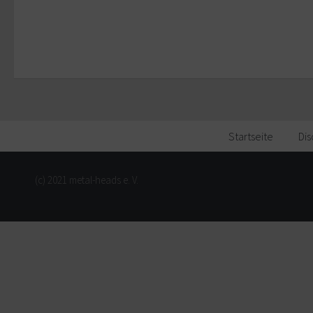
Startseite
Dis
(c) 2021 metal-heads e. V.