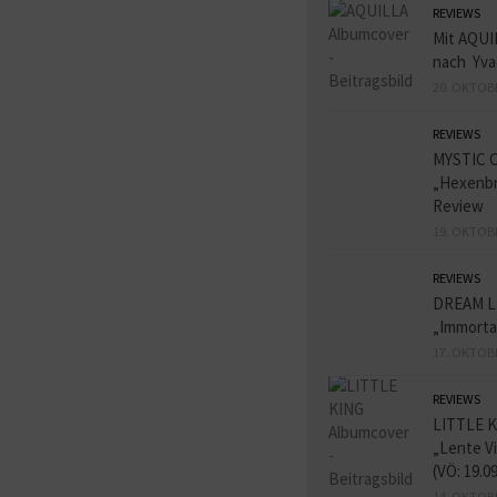
REVIEWS
Mit AQUI
nach Yva
20. OKTOB
REVIEWS
MYSTIC 
„Hexenbr
Review
19. OKTOB
REVIEWS
DREAM L
„Immorta
17. OKTOB
REVIEWS
LITTLE K
„Lente V
(VÖ: 19.0
14. OKTOB