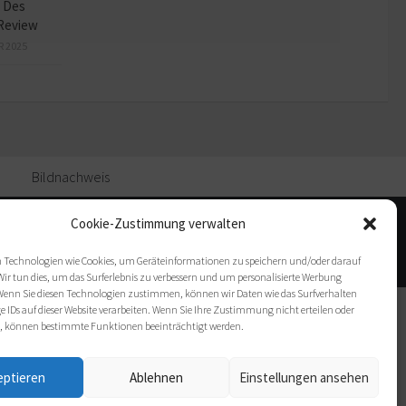
 Des
Review
R 2025
Bildnachweis
Cookie-Zustimmung verwalten
 Technologien wie Cookies, um Geräteinformationen zu speichern und/oder darauf
Wir tun dies, um das Surferlebnis zu verbessern und um personalisierte Werbung
enn Sie diesen Technologien zustimmen, können wir Daten wie das Surfverhalten
e IDs auf dieser Website verarbeiten. Wenn Sie Ihre Zustimmung nicht erteilen oder
, können bestimmte Funktionen beeinträchtigt werden.
eptieren
Ablehnen
Einstellungen ansehen