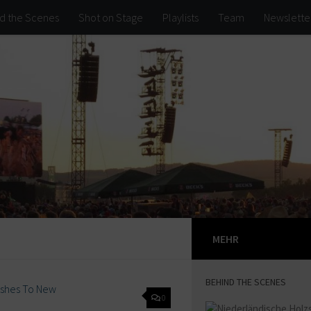
d the Scenes
Shot on Stage
Playlists
Team
Newslette
MEHR
BEHIND THE SCENES
0