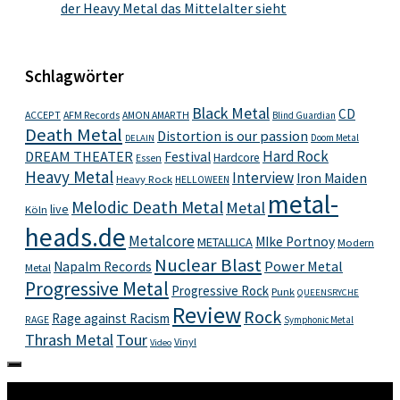
der Heavy Metal das Mittelalter sieht
Schlagwörter
Black Metal
CD
ACCEPT
AFM Records
AMON AMARTH
Blind Guardian
Death Metal
Distortion is our passion
Doom Metal
DELAIN
Hard Rock
DREAM THEATER
Festival
Hardcore
Essen
Heavy Metal
Interview
Iron Maiden
Heavy Rock
HELLOWEEN
metal-
Melodic Death Metal
Metal
live
Köln
heads.de
Metalcore
MIke Portnoy
METALLICA
Modern
Nuclear Blast
Power Metal
Napalm Records
Metal
Progressive Metal
Progressive Rock
Punk
QUEENSRYCHE
Review
Rock
Rage against Racism
RAGE
Symphonic Metal
Thrash Metal
Tour
Vinyl
Video
Mehr