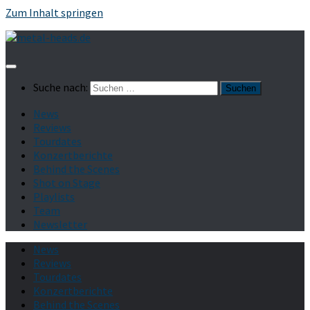
Zum Inhalt springen
Suche nach:
News
Reviews
Tourdates
Konzertberichte
Behind the Scenes
Shot on Stage
Playlists
Team
Newsletter
News
Reviews
Tourdates
Konzertberichte
Behind the Scenes