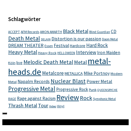
Schlagwörter
Black Metal
CD
ACCEPT
AFM Records
AMON AMARTH
Blind Guardian
Death Metal
Distortion is our passion
Doom Metal
DELAIN
Hard Rock
DREAM THEATER
Festival
Hardcore
Essen
Heavy Metal
Interview
Iron Maiden
Heavy Rock
HELLOWEEN
metal-
Melodic Death Metal
Metal
live
Köln
heads.de
Metalcore
MIke Portnoy
METALLICA
Modern
Nuclear Blast
Power Metal
Napalm Records
Metal
Progressive Metal
Progressive Rock
Punk
QUEENSRYCHE
Review
Rock
Rage against Racism
RAGE
Symphonic Metal
Thrash Metal
Tour
Vinyl
Video
Mehr