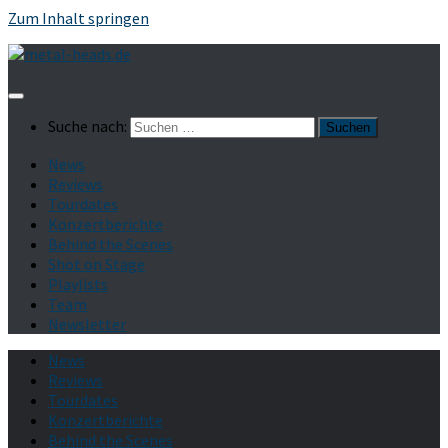
Zum Inhalt springen
Suche nach:
News
Reviews
Tourdates
Konzertberichte
Behind the Scenes
Shot on Stage
Playlists
Team
Newsletter
News
Reviews
Tourdates
Konzertberichte
Behind the Scenes