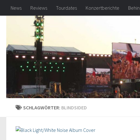
News
Reviews
Tourdates
Konzertberichte
Behin
Zum Inhalt springen
SCHLAGWÖRTER:
BLINDSIDED