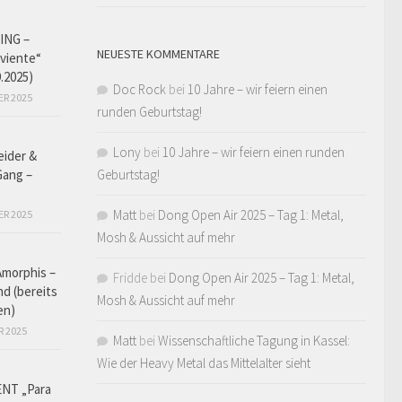
ING –
NEUESTE KOMMENTARE
iviente“
9.2025)
Doc Rock
bei
10 Jahre – wir feiern einen
ER 2025
runden Geburtstag!
Lony
bei
10 Jahre – wir feiern einen runden
eider &
Gang –
Geburtstag!
Matt
bei
Dong Open Air 2025 – Tag 1: Metal,
ER 2025
Mosh & Aussicht auf mehr
Amorphis –
Fridde
bei
Dong Open Air 2025 – Tag 1: Metal,
d (bereits
Mosh & Aussicht auf mehr
en)
R 2025
Matt
bei
Wissenschaftliche Tagung in Kassel:
Wie der Heavy Metal das Mittelalter sieht
NT „Para