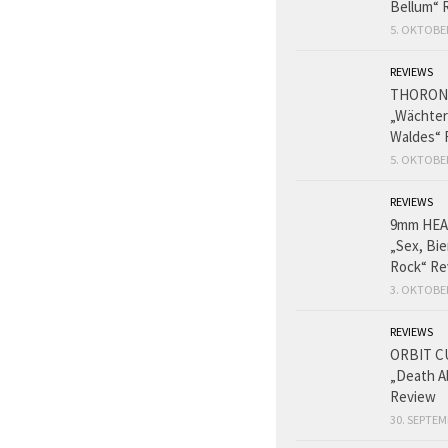
Bellum“ 
5. OKTOBE
REVIEWS
THORON
„Wächter
Waldes“ 
5. OKTOBE
REVIEWS
9mm HE
„Sex, Bie
Rock“ Re
3. OKTOBE
REVIEWS
ORBIT C
„Death A
Review
30. SEPTEM