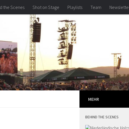
d the Scenes
Shot on Stage
Playlists
Team
Newslette
MEHR
BEHIND THE SCENES