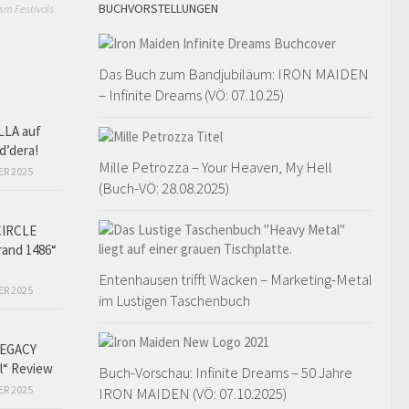
BUCHVORSTELLUNGEN
sm Festivals
Das Buch zum Bandjubiläum: IRON MAIDEN
– Infinite Dreams (VÖ: 07.10.25)
LLA auf
d’dera!
Mille Petrozza – Your Heaven, My Hell
ER 2025
(Buch-VÖ: 28.08.2025)
CIRCLE
and 1486“
Entenhausen trifft Wacken – Marketing-Metal
ER 2025
im Lustigen Taschenbuch
EGACY
l“ Review
Buch-Vorschau: Infinite Dreams – 50 Jahre
ER 2025
IRON MAIDEN (VÖ: 07.10.2025)