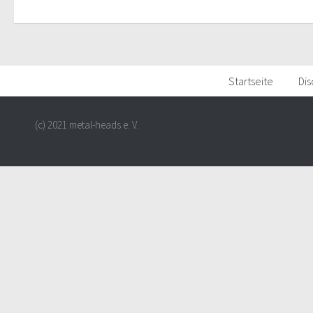
Startseite
Dis
(c) 2021 metal-heads e. V.