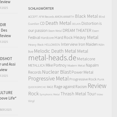
Review
R 2025
SCHLAGWÖRTER
Black Metal
ACCEPT
AFM Records
AMON AMARTH
Blind
Death Metal
Distortion is
CD
Guardian
DIR
DELAIN
 Des
our passion
DREAM THEATER
Doom Metal
Essen
Review
Heavy Metal
Hard Rock
Festival
Hardcore
R 2025
Interview
Iron Maiden
Heavy Rock
Köln
HELLOWEEN
Melodic Death Metal
Metal
live
metal-heads.de
Metalcore
ADSHOT
r und Assi
MIke Portnoy
Napalm
METALLICA
Modern Metal
view
Nuclear Blast
Power Metal
Records
R 2025
Progressive Metal
Progressive Rock
Punk
Review
Rage against Racism
RAGE
QUEENSRYCHE
ULTURE
Rock
Thrash Metal
Tour
Symphonic Metal
Video
bove Life“
Vinyl
BER 2025