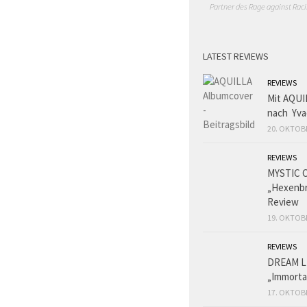
Partner des Rage against Raci
LATEST REVIEWS
REVIEWS
Mit AQUI
nach Yva
20. OKTOB
REVIEWS
MYSTIC 
„Hexenbr
Review
19. OKTOB
REVIEWS
DREAM L
„Immorta
17. OKTOB