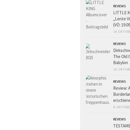
REVIEWS
LITTLE K
„Lente V
(VÖ: 19.0
14. OKTOB
REVIEWS
Dirkschn
The Old 
Babylon
14. OKTOB
REVIEWS
Review: 
Borderlan
erschien
8. OKTOBE
REVIEWS
TESTAME