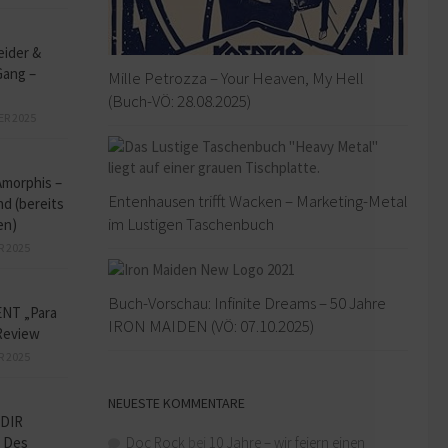
eider &
Gang –
Mille Petrozza – Your Heaven, My Hell
(Buch-VÖ: 28.08.2025)
ER 2025
Amorphis –
Entenhausen trifft Wacken – Marketing-Metal
d (bereits
im Lustigen Taschenbuch
en)
R 2025
Buch-Vorschau: Infinite Dreams – 50 Jahre
NT „Para
IRON MAIDEN (VÖ: 07.10.2025)
Review
R 2025
NEUESTE KOMMENTARE
DIR
Doc Rock
bei
10 Jahre – wir feiern einen
 Des