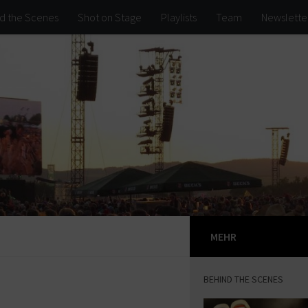
d the Scenes
Shot on Stage
Playlists
Team
Newslette
MEHR
BEHIND THE SCENES