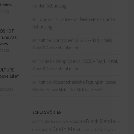
Review
runden Geburtstag!
R 2025
Lony
bei
10 Jahre – wir feiern einen runden
Geburtstag!
ADSHOT
r und Assi
Matt
bei
Dong Open Air 2025 – Tag 1: Metal,
view
Mosh & Aussicht auf mehr
R 2025
Fridde
bei
Dong Open Air 2025 – Tag 1: Metal,
Mosh & Aussicht auf mehr
ULTURE
bove Life“
Matt
bei
Wissenschaftliche Tagung in Kassel:
Wie der Heavy Metal das Mittelalter sieht
BER 2025
SCHLAGWÖRTER
Black Metal
ACCEPT
AFM Records
AMON AMARTH
Blind
Death Metal
Distortion is
CD
Guardian
DELAIN