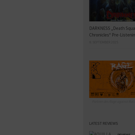
DARKNESS „Death Squ
Chronicles“ Pre-Listeni
8. SEPTEMBER 2025
Partner des Rage against Raci
LATEST REVIEWS
REVIEWS