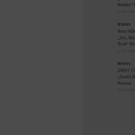
Waldes“ 
5. OKTOBE
REVIEWS
9mm HE
„Sex, Bie
Rock“ Re
3. OKTOBE
REVIEWS
ORBIT C
„Death A
Review
30. SEPTEM