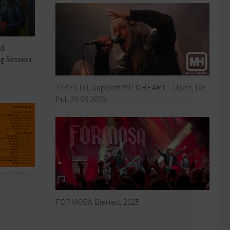
ad
ng Session
TYKETTO, Support WILDHEART – Uden, De
Pul, 26.09.2025
sm Festivals
FORMOSA Bierfest 2025