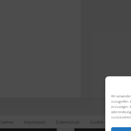
Wir verwenden
zuzugreifen. 
anzuzeigen. W
oder eindeutig
zurückziehen
claimer
Impressum
Datenschutz
Cookie-Richtlinie (EU)