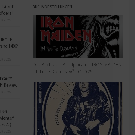
BUCHVORSTELLUNGEN
LLA auf
d’dera!
ER 2025
CIRCLE
and 1486“
ER 2025
Das Buch zum Bandjubiläum: IRON MAIDEN
– Infinite Dreams (VÖ: 07.10.25)
EGACY
l“ Review
ER 2025
ING –
iviente“
9.2025)
ER 2025