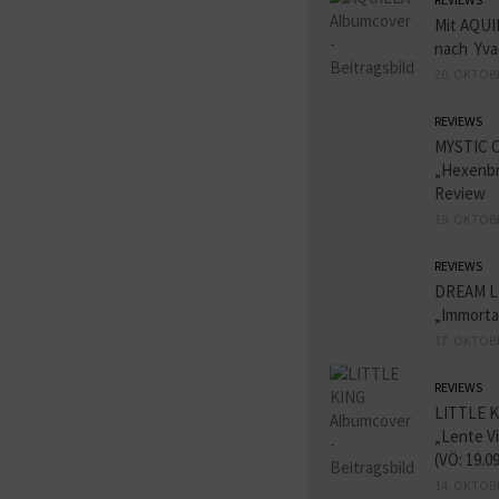
Mit AQUI
nach Yva
20. OKTOB
REVIEWS
MYSTIC 
„Hexenbr
Review
19. OKTOB
REVIEWS
DREAM L
„Immorta
17. OKTOB
REVIEWS
LITTLE K
„Lente V
(VÖ: 19.0
14. OKTOB