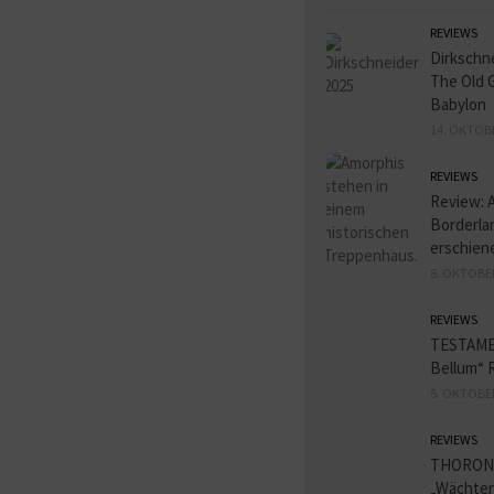
REVIEWS
Dirkschn
The Old 
Babylon
14. OKTOB
REVIEWS
Review: 
Borderlan
erschien
8. OKTOBE
REVIEWS
TESTAME
Bellum“ 
5. OKTOBE
REVIEWS
THORON
„Wächter