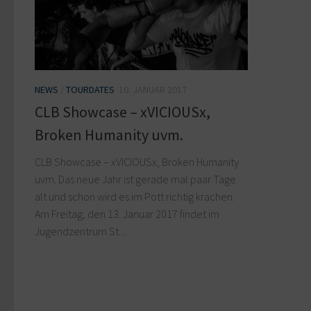
NEWS
/
TOURDATES
10. JANUAR 2017
CLB Showcase – xVICIOUSx,
Broken Humanity uvm.
CLB Showcase – xVICIOUSx, Broken Humanity
uvm. Das neue Jahr ist gerade mal paar Tage
alt und schon wird es im Pott richtig krachen.
Am Freitag, den 13. Januar 2017 findet im
Jugendzentrum St....