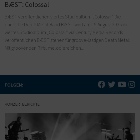
BÆST: Colossal
BÆST veröffentlichen viertes Studioalbum „Colossal“ Die
dänische Death Metal Band BÆST wird am 15.August 2025 ihr
viertes Studioalbum „Colossal“ via Century Media Records
veröffentlichen BÆST stehen für groove-lastigen Death Metal.
Mit groovenden Riffs, melodiereichen...
FOLGEN:
KONZERTBERICHTE