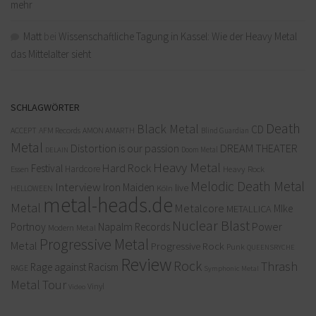
mehr
Matt
bei
Wissenschaftliche Tagung in Kassel: Wie der Heavy Metal
das Mittelalter sieht
SCHLAGWÖRTER
Death
Black Metal
CD
ACCEPT
AFM Records
AMON AMARTH
Blind Guardian
Metal
Distortion is our passion
DREAM THEATER
Doom Metal
DELAIN
Heavy Metal
Hard Rock
Festival
Hardcore
Heavy Rock
Essen
Melodic Death Metal
Interview
Iron Maiden
live
Köln
HELLOWEEN
metal-heads.de
Metal
Metalcore
MIke
METALLICA
Nuclear Blast
Power
Portnoy
Napalm Records
Modern Metal
Progressive Metal
Metal
Progressive Rock
Punk
QUEENSRYCHE
Review
Rock
Thrash
Rage against Racism
RAGE
Symphonic Metal
Metal
Tour
Vinyl
Video