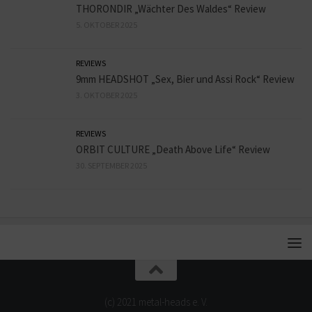
THORONDIR „Wächter Des Waldes“ Review
5. OKTOBER 2025
REVIEWS
9mm HEADSHOT „Sex, Bier und Assi Rock“ Review
3. OKTOBER 2025
REVIEWS
ORBIT CULTURE „Death Above Life“ Review
30. SEPTEMBER 2025
(c) 2021 metal-heads e. V.