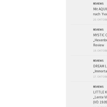
REVIEWS
Mit AQUI
nach Yva
20. OKTOB
REVIEWS
MYSTIC 
„Hexenbr
Review
19. OKTOB
REVIEWS
DREAM L
„Immorta
17. OKTOB
REVIEWS
LITTLE K
„Lente V
(VÖ: 19.0