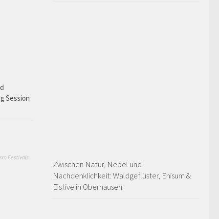
ad
ng Session
sm Festivals
Zwischen Natur, Nebel und
Nachdenklichkeit: Waldgeflüster, Enisum &
Eïs live in Oberhausen: