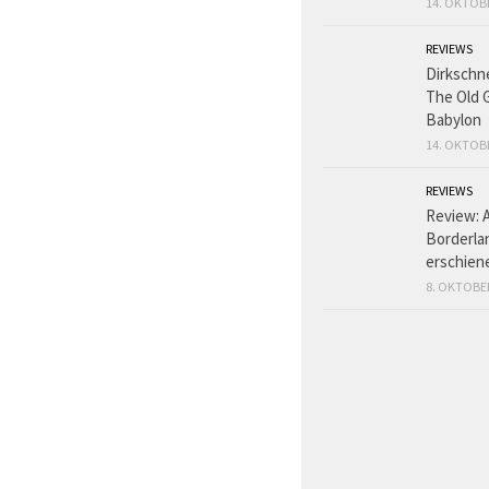
14. OKTOB
REVIEWS
Dirkschn
The Old 
Babylon
14. OKTOB
REVIEWS
Review: 
Borderlan
erschien
8. OKTOBE