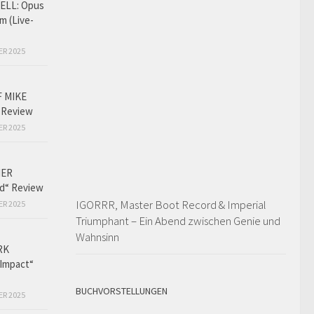
LL: Opus
m (Live-
ER 2025
F MIKE
 Review
ER 2025
HER
ed“ Review
IGORRR, Master Boot Record & Imperial
ER 2025
Triumphant – Ein Abend zwischen Genie und
Wahnsinn
RK
Impact“
BUCHVORSTELLUNGEN
ER 2025