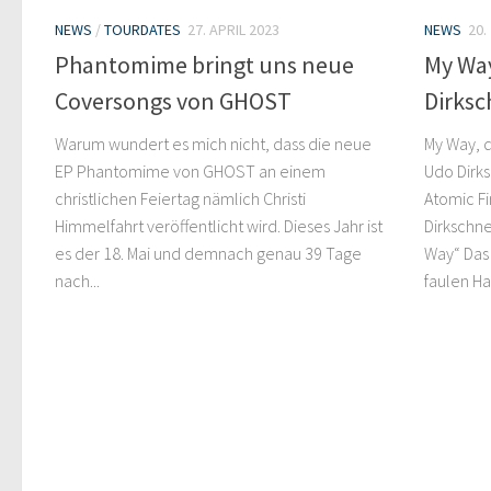
NEWS
/
TOURDATES
27. APRIL 2023
NEWS
20.
Phantomime bringt uns neue
My Wa
Coversongs von GHOST
Dirksc
Warum wundert es mich nicht, dass die neue
My Way, 
EP Phantomime von GHOST an einem
Udo Dirks
christlichen Feiertag nämlich Christi
Atomic Fi
Himmelfahrt veröffentlicht wird. Dieses Jahr ist
Dirkschne
es der 18. Mai und demnach genau 39 Tage
Way“ Das
nach...
faulen Hau