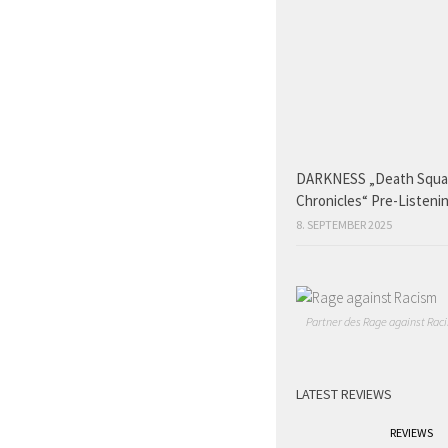
DARKNESS „Death Squ
Chronicles“ Pre-Listeni
8. SEPTEMBER 2025
Partner des Rage against Raci
LATEST REVIEWS
REVIEWS