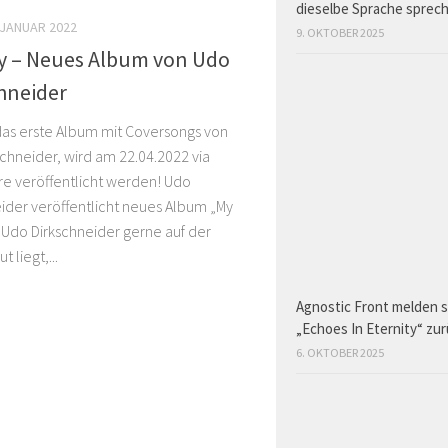
dieselbe Sprache sprec
 JANUAR 2022
9. OKTOBER 2025
y – Neues Album von Udo
hneider
das erste Album mit Coversongs von
chneider, wird am 22.04.2022 via
re veröffentlicht werden! Udo
ider veröffentlicht neues Album „My
 Udo Dirkschneider gerne auf der
t liegt,...
Agnostic Front melden s
„Echoes In Eternity“ zu
6. OKTOBER 2025