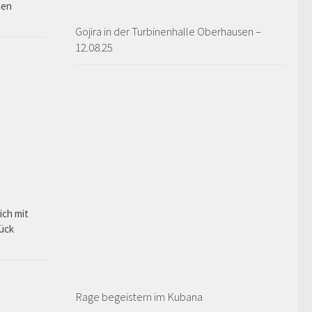
hen
Gojira in der Turbinenhalle Oberhausen –
12.08.25
ich mit
rück
Rage begeistern im Kubana