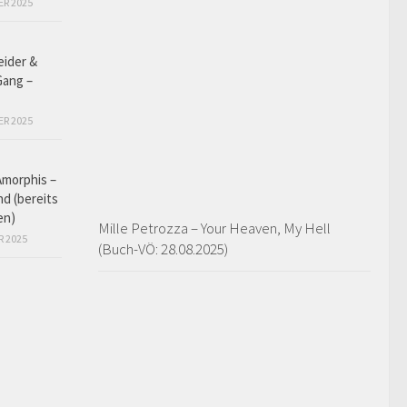
ER 2025
eider &
Gang –
ER 2025
Amorphis –
d (bereits
en)
Mille Petrozza – Your Heaven, My Hell
R 2025
(Buch-VÖ: 28.08.2025)