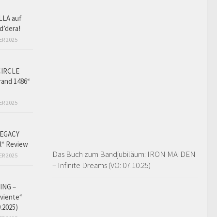
LLA auf
d’dera!
ER 2025
CIRCLE
and 1486“
ER 2025
EGACY
l“ Review
Das Buch zum Bandjubiläum: IRON MAIDEN
ER 2025
– Infinite Dreams (VÖ: 07.10.25)
ING –
iviente“
9.2025)