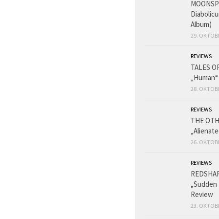
MOONSPE
Diabolicu
Album)
29. OKTOB
REVIEWS
TALES O
„Human“
28. OKTOB
REVIEWS
THE OT
„Alienat
26. OKTOB
REVIEWS
REDSHA
„Sudden 
Review
23. OKTOB