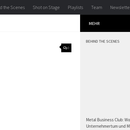
d the Scenes
Shot on Stage
Playlists
Team
Newslette
MEHR
BEHIND THE SCENES
0
Metal Business Club: W
Unternehmertum und M