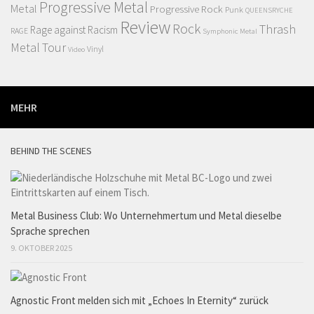
Progressive Metal
Metal
Progressive Rock
Punk
QUEENSRYCHE
Review
Rock
Thrash
Rage against Racism
RAGE
Symphonic Metal
Metal
Tour
Vinyl
Video
MEHR
BEHIND THE SCENES
Metal Business Club: Wo Unternehmertum und Metal dieselbe
Sprache sprechen
9. OKTOBER 2025
Agnostic Front melden sich mit „Echoes In Eternity“ zurück