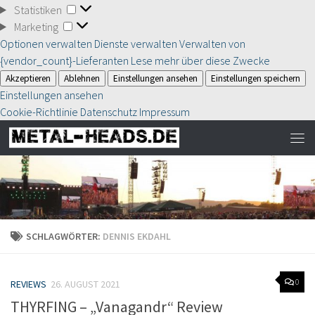
Statistiken
Statistiken
Marketing
Marketing
Optionen verwalten
Dienste verwalten
Verwalten von
{vendor_count}-Lieferanten
Lese mehr über diese Zwecke
Akzeptieren
Ablehnen
Einstellungen ansehen
Einstellungen speichern
Einstellungen ansehen
Cookie-Richtlinie
Datenschutz
Impressum
SCHLAGWÖRTER:
DENNIS EKDAHL
0
REVIEWS
26. AUGUST 2021
THYRFING – „Vanagandr“ Review