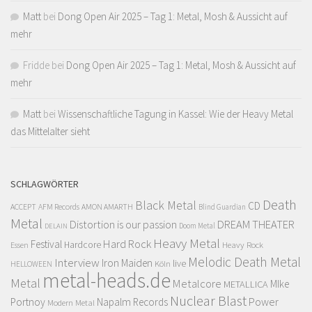
Matt
bei
Dong Open Air 2025 – Tag 1: Metal, Mosh & Aussicht auf
mehr
Fridde
bei
Dong Open Air 2025 – Tag 1: Metal, Mosh & Aussicht auf
mehr
Matt
bei
Wissenschaftliche Tagung in Kassel: Wie der Heavy Metal
das Mittelalter sieht
SCHLAGWÖRTER
Death
Black Metal
CD
ACCEPT
AFM Records
AMON AMARTH
Blind Guardian
Metal
Distortion is our passion
DREAM THEATER
Doom Metal
DELAIN
Heavy Metal
Hard Rock
Festival
Hardcore
Heavy Rock
Essen
Melodic Death Metal
Interview
Iron Maiden
live
Köln
HELLOWEEN
metal-heads.de
Metal
Metalcore
MIke
METALLICA
Nuclear Blast
Power
Portnoy
Napalm Records
Modern Metal