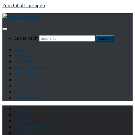
Zum Inhalt springen
Suche nach:
News
Reviews
Tourdates
Konzertberichte
Behind the Scenes
Shot on Stage
Playlists
Team
Newsletter
News
Reviews
Tourdates
Konzertberichte
Behind the Scenes