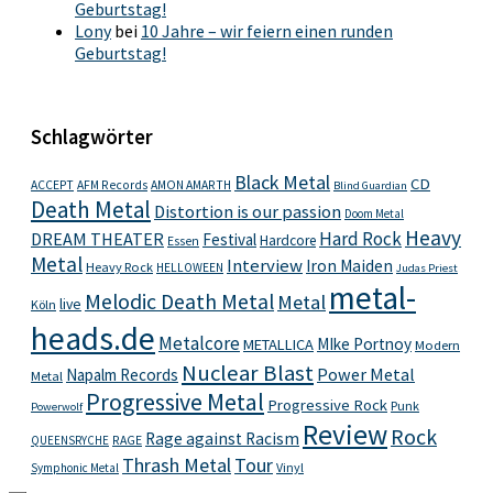
Geburtstag!
Lony
bei
10 Jahre – wir feiern einen runden
Geburtstag!
Schlagwörter
Black Metal
CD
ACCEPT
AFM Records
AMON AMARTH
Blind Guardian
Death Metal
Distortion is our passion
Doom Metal
Heavy
Hard Rock
DREAM THEATER
Festival
Hardcore
Essen
Metal
Interview
Iron Maiden
Heavy Rock
HELLOWEEN
Judas Priest
metal-
Melodic Death Metal
Metal
live
Köln
heads.de
Metalcore
MIke Portnoy
METALLICA
Modern
Nuclear Blast
Power Metal
Napalm Records
Metal
Progressive Metal
Progressive Rock
Punk
Powerwolf
Review
Rock
Rage against Racism
RAGE
QUEENSRYCHE
Thrash Metal
Tour
Vinyl
Symphonic Metal