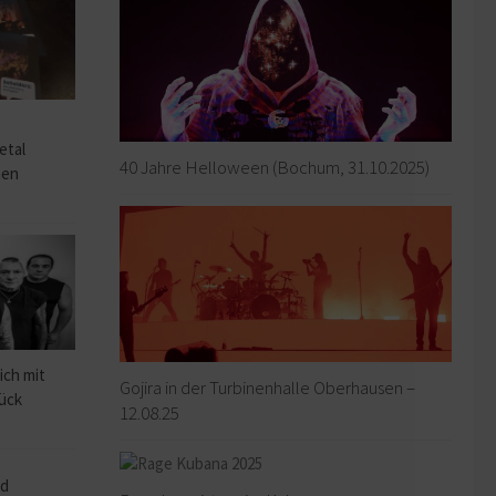
o
etal
40 Jahre Helloween (Bochum, 31.10.2025)
hen
ich mit
Gojira in der Turbinenhalle Oberhausen –
rück
12.08.25
ad