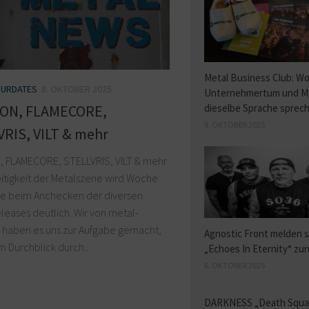
Metal Business Club: W
URDATES
8. OKTOBER 2025
Unternehmertum und M
dieselbe Sprache sprec
ON, FLAMECORE,
9. OKTOBER 2025
RIS, VILT & mehr
 FLAMECORE, STELLVRIS, VILT & mehr
eitigkeit der Metalszene wird Woche
 beim Anchecken der diversen
eases deutlich. Wir von metal-
 haben es uns zur Aufgabe gemacht,
Agnostic Front melden s
 Durchblick durch...
„Echoes In Eternity“ zu
6. OKTOBER 2025
DARKNESS „Death Squ