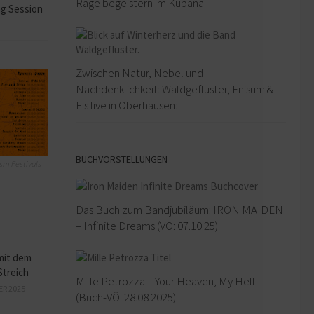
Rage begeistern im Kubana
ng Session
Zwischen Natur, Nebel und
Nachdenklichkeit: Waldgeflüster, Enisum &
Eïs live in Oberhausen:
BUCHVORSTELLUNGEN
sm Festivals
Das Buch zum Bandjubiläum: IRON MAIDEN
– Infinite Dreams (VÖ: 07.10.25)
mit dem
Streich
Mille Petrozza – Your Heaven, My Hell
ER 2025
(Buch-VÖ: 28.08.2025)