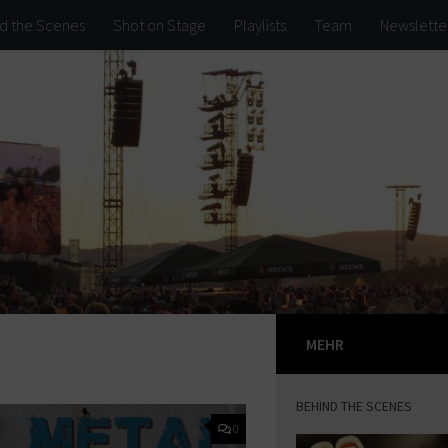
d the Scenes
Shot on Stage
Playlists
Team
Newslette
MEHR
BEHIND THE SCENES
0