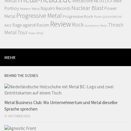
Metal
Metalcore
MIke
METALLICA
Nuclear Blast
Power
Portnoy
Napalm Records
Modern Metal
Progressive Metal
Metal
Progressive Rock
Punk
QUEENSRYCHE
Review
Rock
Thrash
Rage against Racism
RAGE
Symphonic Metal
Metal
Tour
Vinyl
Video
MEHR
BEHIND THE SCENES
Metal Business Club: Wo Unternehmertum und Metal dieselbe
Sprache sprechen
9. OKTOBER 2025