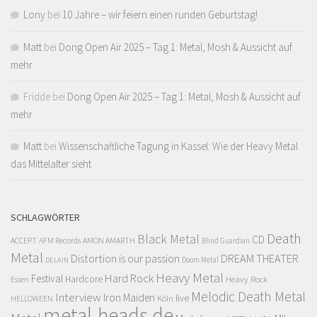
Lony
bei
10 Jahre – wir feiern einen runden Geburtstag!
Matt
bei
Dong Open Air 2025 – Tag 1: Metal, Mosh & Aussicht auf
mehr
Fridde
bei
Dong Open Air 2025 – Tag 1: Metal, Mosh & Aussicht auf
mehr
Matt
bei
Wissenschaftliche Tagung in Kassel: Wie der Heavy Metal
das Mittelalter sieht
SCHLAGWÖRTER
Death
Black Metal
CD
ACCEPT
AFM Records
AMON AMARTH
Blind Guardian
Metal
Distortion is our passion
DREAM THEATER
Doom Metal
DELAIN
Heavy Metal
Hard Rock
Festival
Hardcore
Heavy Rock
Essen
Melodic Death Metal
Interview
Iron Maiden
live
Köln
HELLOWEEN
metal-heads.de