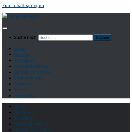
Zum Inhalt springen
Suche nach:
News
Reviews
Tourdates
Konzertberichte
Behind the Scenes
Shot on Stage
Playlists
Team
Newsletter
News
Reviews
Tourdates
Konzertberichte
Behind the Scenes