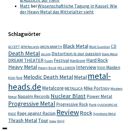
& Aussicht auf mehr
Matt
bei
Wissenschaftliche Tagung in Kassel: Wie
der Heavy Metal das Mittelalter sieht
Schlagwörter
Black Metal
CD
ACCEPT
AFM Records
AMON AMARTH
Blind Guardian
Death Metal
Distortion is our passion
Doom Metal
DELAIN
Hard Rock
DREAM THEATER
Festival
Hardcore
Essen
Heavy Metal
Interview
Iron Maiden
Heavy Rock
HELLOWEEN
metal-
Melodic Death Metal
Metal
live
Köln
heads.de
Metalcore
MIke Portnoy
METALLICA
Modern
Nuclear Blast
Power Metal
Napalm Records
Metal
Progressive Metal
Progressive Rock
Punk
QUEENSRYCHE
Review
Rock
Rage against Racism
RAGE
Symphonic Metal
Thrash Metal
Tour
Vinyl
Video