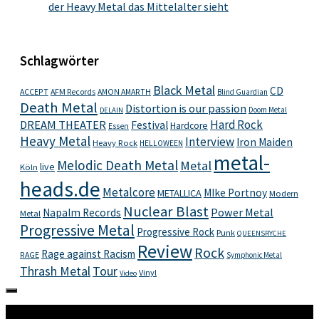
der Heavy Metal das Mittelalter sieht
Schlagwörter
Black Metal
CD
ACCEPT
AFM Records
AMON AMARTH
Blind Guardian
Death Metal
Distortion is our passion
Doom Metal
DELAIN
Hard Rock
DREAM THEATER
Festival
Hardcore
Essen
Heavy Metal
Interview
Iron Maiden
Heavy Rock
HELLOWEEN
metal-
Melodic Death Metal
Metal
live
Köln
heads.de
Metalcore
MIke Portnoy
METALLICA
Modern
Nuclear Blast
Power Metal
Napalm Records
Metal
Progressive Metal
Progressive Rock
Punk
QUEENSRYCHE
Review
Rock
Rage against Racism
RAGE
Symphonic Metal
Thrash Metal
Tour
Vinyl
Video
Mehr