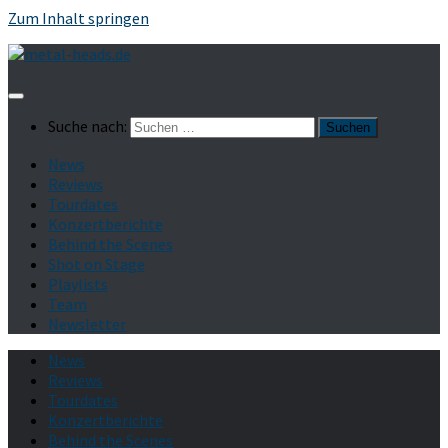
Zum Inhalt springen
Suche nach:
News
Reviews
Tourdates
Konzertberichte
Behind the Scenes
Shot on Stage
Playlists
Team
Newsletter
News
Reviews
Tourdates
Konzertberichte
Behind the Scenes