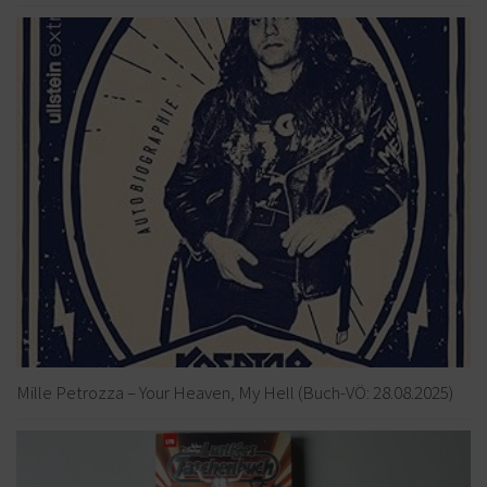
Mille Petrozza – Your Heaven, My Hell (Buch-VÖ: 28.08.2025)