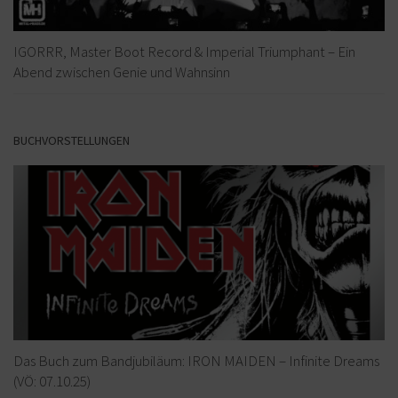
IGORRR, Master Boot Record & Imperial Triumphant – Ein
Abend zwischen Genie und Wahnsinn
BUCHVORSTELLUNGEN
Das Buch zum Bandjubiläum: IRON MAIDEN – Infinite Dreams
(VÖ: 07.10.25)