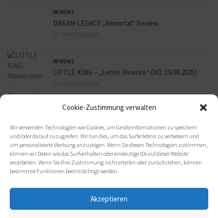
REVIEWS
DREAM LEGACY „Immortal“ Review
17. OKTOBER 2025
REVIEWS
LITTLE KING – „Lente Viviente“ (VÖ: 19.09.2025)
14. OKTOBER 2025
Cookie-Zustimmung verwalten
REVIEWS
Dirkschneider & The Old Gang – Babylon
Wir verwenden Technologien wie Cookies, um Geräteinformationen zu speichern
14. OKTOBER 2025
und/oder darauf zuzugreifen. Wir tun dies, um das Surferlebnis zu verbessern und
um personalisierte Werbung anzuzeigen. Wenn Sie diesen Technologien zustimmen,
können wir Daten wie das Surfverhalten oder eindeutige IDs auf dieser Website
verarbeiten. Wenn Sie Ihre Zustimmung nicht erteilen oder zurückziehen, können
bestimmte Funktionen beeinträchtigt werden.
Akzeptieren