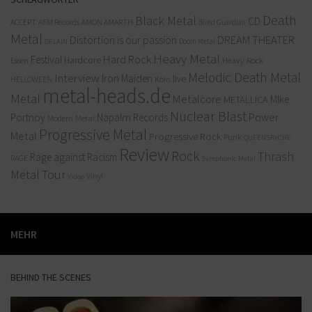
Death
Black Metal
CD
ACCEPT
AFM Records
AMON AMARTH
Blind Guardian
Metal
Distortion is our passion
DREAM THEATER
Doom Metal
DELAIN
Heavy Metal
Hard Rock
Festival
Hardcore
Heavy Rock
Essen
Melodic Death Metal
Interview
Iron Maiden
live
Köln
HELLOWEEN
metal-heads.de
Metal
Metalcore
MIke
METALLICA
Nuclear Blast
Power
Portnoy
Napalm Records
Modern Metal
Progressive Metal
Metal
Progressive Rock
Punk
QUEENSRYCHE
Review
Rock
Thrash
Rage against Racism
RAGE
Symphonic Metal
Metal
Tour
Vinyl
Video
MEHR
BEHIND THE SCENES