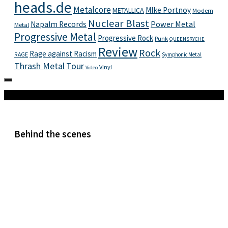
heads.de
Metalcore
MIke Portnoy
METALLICA
Modern
Nuclear Blast
Power Metal
Napalm Records
Metal
Progressive Metal
Progressive Rock
Punk
QUEENSRYCHE
Review
Rock
Rage against Racism
RAGE
Symphonic Metal
Thrash Metal
Tour
Vinyl
Video
Mehr
Behind the scenes