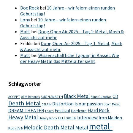
Doc Rock
bei
10 Jahre – wir feiern einen runden
Geburtstag!
Lony
bei
10 Jahre – wir feiern einen runden
Geburtstag!
Matt
bei
Dong Open Air 2025 – Tag 1: Metal, Mosh &
Aussicht auf mehr
Fridde
bei
Dong Open Air 2025 – Tag 1: Metal, Mosh
& Aussicht auf mehr
Matt
bei
Wissenschaftliche Tagung in Kassel: Wie
der Heavy Metal das Mittelalter sieht
Schlagwörter
Black Metal
CD
ACCEPT
AFM Records
AMON AMARTH
Blind Guardian
Death Metal
Distortion is our passion
Doom Metal
DELAIN
Hard Rock
DREAM THEATER
Festival
Hardcore
Essen
Heavy Metal
Interview
Iron Maiden
Heavy Rock
HELLOWEEN
metal-
Melodic Death Metal
Metal
live
Köln