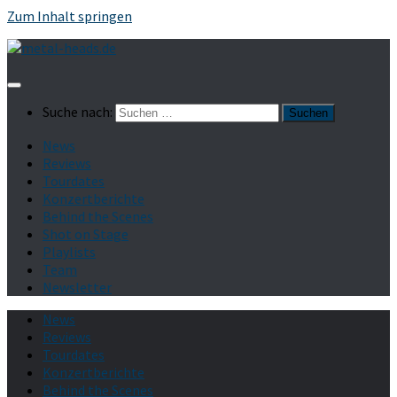
Zum Inhalt springen
Suche nach:
News
Reviews
Tourdates
Konzertberichte
Behind the Scenes
Shot on Stage
Playlists
Team
Newsletter
News
Reviews
Tourdates
Konzertberichte
Behind the Scenes