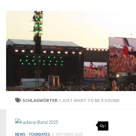
SCHLAGWÖRTER:
I JUST WANT TO BE A SOUND
0
NEWS
/
TOURDATES
2. OKTOBER 2025