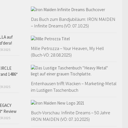
Das Buch zum Bandjubiläum: IRON MAIDEN
– Infinite Dreams (VÖ: 07.10.25)
LLA auf
d’dera!
Mille Petrozza – Your Heaven, My Hell
ER 2025
(Buch-VÖ: 28.08.2025)
CIRCLE
and 1486“
Entenhausen trifft Wacken – Marketing-Metal
ER 2025
im Lustigen Taschenbuch
EGACY
l“ Review
Buch-Vorschau: Infinite Dreams – 50 Jahre
ER 2025
IRON MAIDEN (VÖ: 07.10.2025)