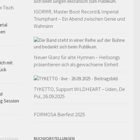
IGORRR, Master Boot Record & Imperial
o
Triumphant – Ein Abend zwischen Genie und
etal
Wahnsinn
hen
Neuer Glanz für alte Hymnen – Hellsongs
ich mit
präsentieren sich als gewachsene Einheit
rück
TYKETTO, Support WILDHEART – Uden, De
ad
Pul, 26.09.2025
ng Session
FORMOSA Bierfest 2025
BUCHVORSTELLUNGEN
sm Festivals