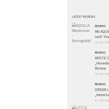
LATEST REVIEWS
REVIEWS
Mit AQUI
nach Yva
20. OKTOB
REVIEWS
MYSTIC 
„Hexenbr
Review
19. OKTOB
REVIEWS
DREAM L
„Immorta
17. OKTOB