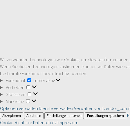
Wir verwenden Technologien wie Cookies, um Geräteinformationen zu 
Wenn Sie diesen Technologien zustimmen, können wir Daten wie das S
bestimmte Funktionen beeinträchtigt werden.
Funktional
Funktional
Immer aktiv
Vorlieben
Vorlieben
Statistiken
Statistiken
Marketing
Marketing
Optionen verwalten
Dienste verwalten
Verwalten von {vendor_count
E
Akzeptieren
Ablehnen
Einstellungen ansehen
Einstellungen speichern
Cookie-Richtlinie
Datenschutz
Impressum