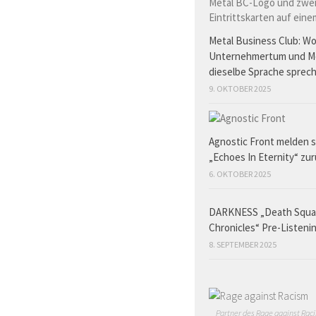
Metal Business Club: W
Unternehmertum und M
dieselbe Sprache sprec
9. OKTOBER 2025
Agnostic Front melden s
„Echoes In Eternity“ zu
6. OKTOBER 2025
DARKNESS „Death Squ
Chronicles“ Pre-Listeni
8. SEPTEMBER 2025
Partner des Rage against Raci