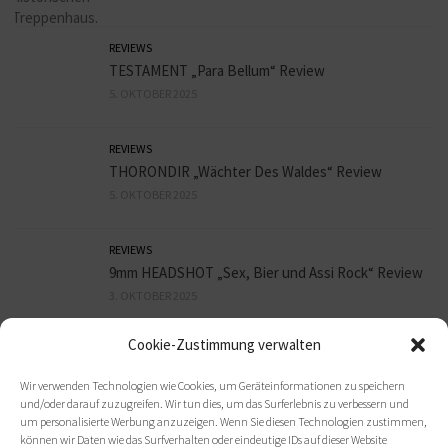
REVIEWS
TESTAMENT „Para Bellum“ Review
5. OKTOBER 2025
REVIEWS
THORONDIR „Wächter Des Waldes“ Review
5. OKTOBER 2025
REVIEWS
9mm HEADSHOT „Sex, Bier und Assi Rock“ Review
3. OKTOBER 2025
Cookie-Zustimmung verwalten
REVIEWS
ORBIT CULTURE „Death Above Life“ Review
Wir verwenden Technologien wie Cookies, um Geräteinformationen zu speichern
30. SEPTEMBER 2025
und/oder darauf zuzugreifen. Wir tun dies, um das Surferlebnis zu verbessern und
um personalisierte Werbung anzuzeigen. Wenn Sie diesen Technologien zustimmen,
können wir Daten wie das Surfverhalten oder eindeutige IDs auf dieser Website