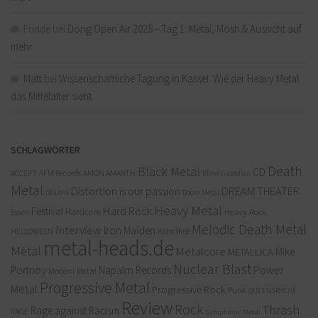
Fridde
bei
Dong Open Air 2025 – Tag 1: Metal, Mosh & Aussicht auf
mehr
Matt
bei
Wissenschaftliche Tagung in Kassel: Wie der Heavy Metal
das Mittelalter sieht
SCHLAGWÖRTER
Death
Black Metal
CD
ACCEPT
AFM Records
AMON AMARTH
Blind Guardian
Metal
Distortion is our passion
DREAM THEATER
Doom Metal
DELAIN
Heavy Metal
Hard Rock
Festival
Hardcore
Heavy Rock
Essen
Melodic Death Metal
Interview
Iron Maiden
live
Köln
HELLOWEEN
metal-heads.de
Metal
Metalcore
MIke
METALLICA
Nuclear Blast
Power
Portnoy
Napalm Records
Modern Metal
Progressive Metal
Metal
Progressive Rock
Punk
QUEENSRYCHE
Review
Rock
Thrash
Rage against Racism
RAGE
Symphonic Metal