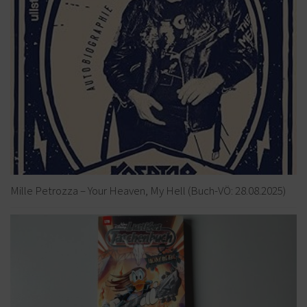
Mille Petrozza – Your Heaven, My Hell (Buch-VÖ: 28.08.2025)