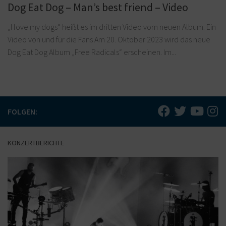
Dog Eat Dog – Man’s best friend – Video
„I love my dogs“ heißt es im dritten Video vom neuen Album. Ein
Video von und für die Fans Am 20. Oktober 2023 wird das neue
Dog Eat Dog Album „Free Radicals“ erscheinen. Im...
FOLGEN:
KONZERTBERICHTE