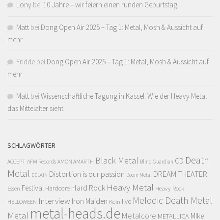
Lony
bei
10 Jahre – wir feiern einen runden Geburtstag!
Matt
bei
Dong Open Air 2025 – Tag 1: Metal, Mosh & Aussicht auf
mehr
Fridde
bei
Dong Open Air 2025 – Tag 1: Metal, Mosh & Aussicht auf
mehr
Matt
bei
Wissenschaftliche Tagung in Kassel: Wie der Heavy Metal
das Mittelalter sieht
SCHLAGWÖRTER
Death
Black Metal
CD
ACCEPT
AFM Records
AMON AMARTH
Blind Guardian
Metal
Distortion is our passion
DREAM THEATER
Doom Metal
DELAIN
Heavy Metal
Hard Rock
Festival
Hardcore
Heavy Rock
Essen
Melodic Death Metal
Interview
Iron Maiden
live
Köln
HELLOWEEN
metal-heads.de
Metal
Metalcore
MIke
METALLICA