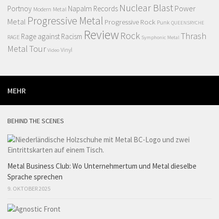
Nuclear Blast
Power
Portnoy
Napalm Records
Modern Metal
Progressive Metal
Metal
Progressive Rock
Punk
QUEENSRYCHE
Review
Rock
Thrash
Rage against Racism
RAGE
Symphonic Metal
Metal
Tour
Vinyl
Video
MEHR
BEHIND THE SCENES
Metal Business Club: Wo Unternehmertum und Metal dieselbe
Sprache sprechen
9. OKTOBER 2025