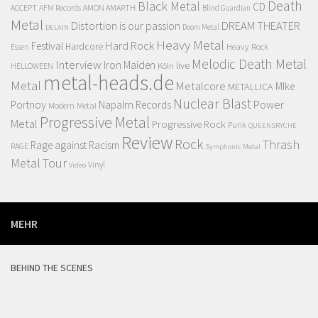
Death
Black Metal
CD
ACCEPT
AFM Records
AMON AMARTH
Blind Guardian
Metal
Distortion is our passion
DREAM THEATER
Doom Metal
DELAIN
Heavy Metal
Hard Rock
Festival
Hardcore
Heavy Rock
Essen
Melodic Death Metal
Interview
Iron Maiden
live
Köln
HELLOWEEN
metal-heads.de
Metal
Metalcore
MIke
METALLICA
Nuclear Blast
Power
Portnoy
Napalm Records
Modern Metal
Progressive Metal
Metal
Progressive Rock
Punk
QUEENSRYCHE
Review
Rock
Thrash
Rage against Racism
RAGE
Symphonic Metal
Metal
Tour
Vinyl
Video
MEHR
BEHIND THE SCENES