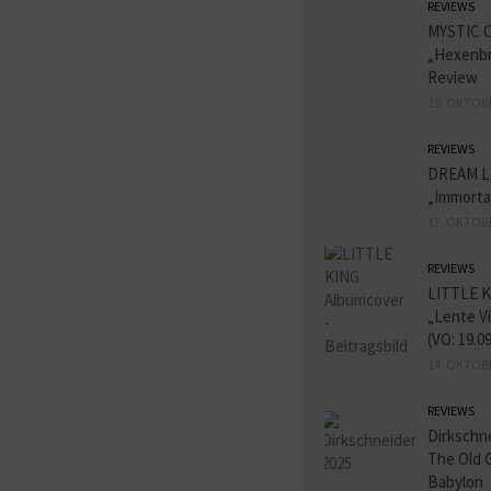
REVIEWS
MYSTIC 
„Hexenbr
Review
19. OKTOB
REVIEWS
DREAM L
„Immorta
17. OKTOB
REVIEWS
LITTLE K
„Lente V
(VÖ: 19.0
14. OKTOB
REVIEWS
Dirkschn
The Old 
Babylon