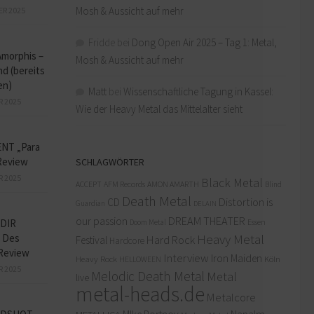
Mosh & Aussicht auf mehr
ER 2025
Fridde
bei
Dong Open Air 2025 – Tag 1: Metal,
Amorphis –
Mosh & Aussicht auf mehr
d (bereits
en)
Matt
bei
Wissenschaftliche Tagung in Kassel:
R 2025
Wie der Heavy Metal das Mittelalter sieht
NT „Para
Review
SCHLAGWÖRTER
R 2025
Black Metal
ACCEPT
AFM Records
AMON AMARTH
Blind
Death Metal
Distortion is
CD
Guardian
DELAIN
our passion
DREAM THEATER
DIR
Doom Metal
Essen
Heavy Metal
 Des
Hard Rock
Festival
Hardcore
Review
Interview
Iron Maiden
Heavy Rock
Köln
HELLOWEEN
R 2025
Melodic Death Metal
Metal
live
metal-heads.de
Metalcore