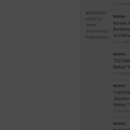
14. OKTOB
REVIEWS
Review: 
Borderlan
erschien
8. OKTOBE
REVIEWS
TESTAME
Bellum“ 
5. OKTOBE
REVIEWS
THORON
„Wächter
Waldes“ 
5. OKTOBE
REVIEWS