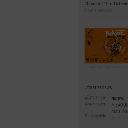
Chronicles“ Pre-Listeni
8. SEPTEMBER 2025
Partner des Rage against Raci
LATEST REVIEWS
REVIEWS
Mit AQUI
nach Yva
20. OKTOB