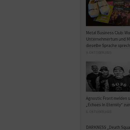
Metal Business Club: W
Unternehmertum und M
dieselbe Sprache sprec
9. OKTOBER 2025
Agnostic Front melden s
„Echoes In Eternity“ zu
6. OKTOBER 2025
DARKNESS „Death Squ