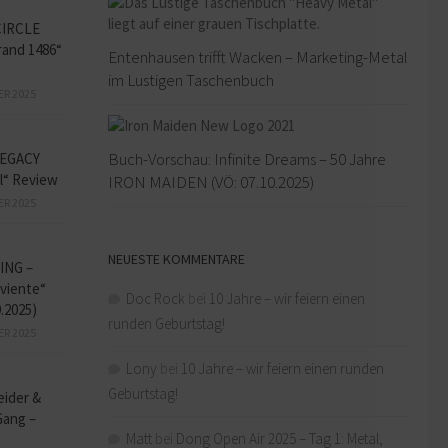
CIRCLE
and 1486“
Entenhausen trifft Wacken – Marketing-Metal
im Lustigen Taschenbuch
ER 2025
Buch-Vorschau: Infinite Dreams – 50 Jahre
EGACY
l“ Review
IRON MAIDEN (VÖ: 07.10.2025)
ER 2025
NEUESTE KOMMENTARE
ING –
iviente“
Doc Rock
bei
10 Jahre – wir feiern einen
9.2025)
runden Geburtstag!
ER 2025
Lony
bei
10 Jahre – wir feiern einen runden
Geburtstag!
eider &
Gang –
Matt
bei
Dong Open Air 2025 – Tag 1: Metal,