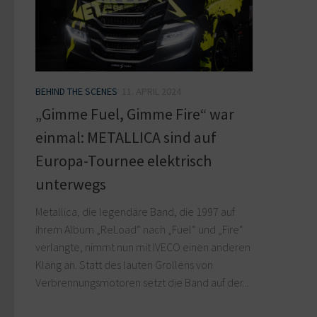
BEHIND THE SCENES
11. APRIL 2024
„Gimme Fuel, Gimme Fire“ war
einmal: METALLICA sind auf
Europa-Tournee elektrisch
unterwegs
Metallica, die legendäre Band, die 1997 auf
ihrem Album „ReLoad“ nach „Fuel“ und „Fire“
verlangte, nimmt nun mit IVECO einen anderen
Klang an. Statt des lauten Grollens von
Verbrennungsmotoren setzt die Band auf der...