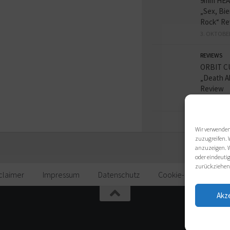
9mm HE
„Sex, Bie
Rock“ Re
3. OKTOBE
REVIEWS
ORBIT C
„Death A
Review
30. SEPTEM
Wir verwenden
zuzugreifen. 
anzuzeigen. W
oder eindeutig
zurückziehen
claimer
Impressum
Datenschutz
Cookie-Richtlinie (EU)
Akz