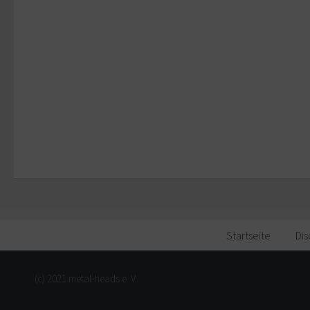
Startseite
Dis
(c) 2021 metal-heads e. V.