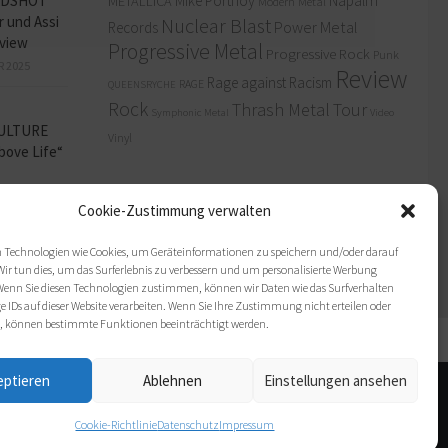
ADSHOT
MIke Portnoy
Napalm
METALLICA
Modern Metal
r und Assi
Nuclear Blast
Power Metal
Records
view
Progressive Metal
Progressive Rock
Punk
R 2025
Review
Rage against Racism
RAGE
QUEENSRYCHE
Rock
Thrash Metal
Tour
Symphonic Metal
Video
ULTURE
Vinyl
bove Life“
BER 2025
Cookie-Zustimmung verwalten
 Technologien wie Cookies, um Geräteinformationen zu speichern und/oder darauf
Wir tun dies, um das Surferlebnis zu verbessern und um personalisierte Werbung
enn Sie diesen Technologien zustimmen, können wir Daten wie das Surfverhalten
e IDs auf dieser Website verarbeiten. Wenn Sie Ihre Zustimmung nicht erteilen oder
, können bestimmte Funktionen beeinträchtigt werden.
Bildnachweis
eptieren
Ablehnen
Einstellungen ansehen
Cookie-Richtlinie
Datenschutz
Impressum