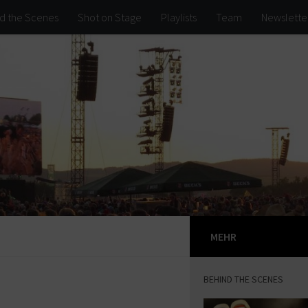
d the Scenes
Shot on Stage
Playlists
Team
Newslette
MEHR
BEHIND THE SCENES