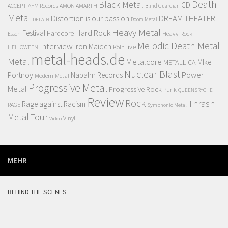
Death
Black Metal
CD
ACCEPT
AFM Records
AMON AMARTH
Blind Guardian
Metal
Distortion is our passion
DREAM THEATER
Doom Metal
DELAIN
Heavy Metal
Hard Rock
Festival
Hardcore
Heavy Rock
Essen
Melodic Death Metal
Interview
Iron Maiden
live
Köln
HELLOWEEN
metal-heads.de
Metal
Metalcore
MIke
METALLICA
Nuclear Blast
Power
Portnoy
Napalm Records
Modern Metal
Progressive Metal
Metal
Progressive Rock
Punk
QUEENSRYCHE
Review
Rock
Thrash
Rage against Racism
RAGE
Symphonic Metal
Metal
Tour
Vinyl
Video
MEHR
BEHIND THE SCENES