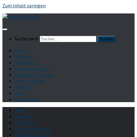
Zum Inhalt springen
Suche nach:
News
Reviews
Tourdates
Konzertberichte
Behind the Scenes
Shot on Stage
Playlists
Team
Newsletter
News
Reviews
Tourdates
Konzertberichte
Behind the Scenes