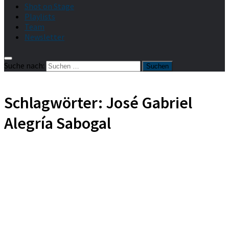
Shot on Stage
Playlists
Team
Newsletter
Suche nach:
Schlagwörter:
José Gabriel
Alegría Sabogal