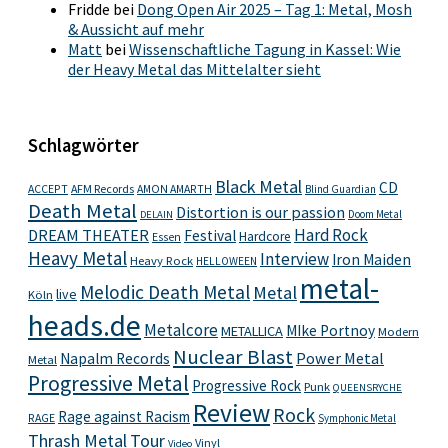
Fridde
bei
Dong Open Air 2025 – Tag 1: Metal, Mosh
& Aussicht auf mehr
Matt
bei
Wissenschaftliche Tagung in Kassel: Wie
der Heavy Metal das Mittelalter sieht
Schlagwörter
Black Metal
CD
ACCEPT
AFM Records
AMON AMARTH
Blind Guardian
Death Metal
Distortion is our passion
Doom Metal
DELAIN
Hard Rock
DREAM THEATER
Festival
Hardcore
Essen
Heavy Metal
Interview
Iron Maiden
Heavy Rock
HELLOWEEN
metal-
Melodic Death Metal
Metal
live
Köln
heads.de
Metalcore
MIke Portnoy
METALLICA
Modern
Nuclear Blast
Power Metal
Napalm Records
Metal
Progressive Metal
Progressive Rock
Punk
QUEENSRYCHE
Review
Rock
Rage against Racism
RAGE
Symphonic Metal
Thrash Metal
Tour
Vinyl
Video