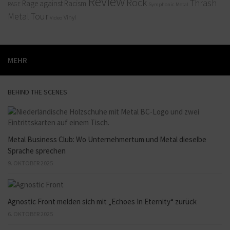
Review
Rock
Thrash
Rage against Racism
RAGE
Symphonic Metal
Metal
Tour
Vinyl
Video
MEHR
BEHIND THE SCENES
Metal Business Club: Wo Unternehmertum und Metal dieselbe
Sprache sprechen
9. OKTOBER 2025
Agnostic Front melden sich mit „Echoes In Eternity“ zurück
6. OKTOBER 2025