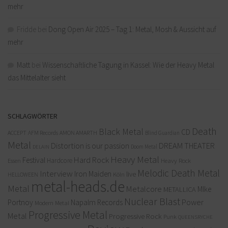
mehr
Fridde
bei
Dong Open Air 2025 – Tag 1: Metal, Mosh & Aussicht auf
mehr
Matt
bei
Wissenschaftliche Tagung in Kassel: Wie der Heavy Metal
das Mittelalter sieht
SCHLAGWÖRTER
Death
Black Metal
CD
ACCEPT
AFM Records
AMON AMARTH
Blind Guardian
Metal
Distortion is our passion
DREAM THEATER
Doom Metal
DELAIN
Heavy Metal
Hard Rock
Festival
Hardcore
Heavy Rock
Essen
Melodic Death Metal
Interview
Iron Maiden
live
Köln
HELLOWEEN
metal-heads.de
Metal
Metalcore
MIke
METALLICA
Nuclear Blast
Power
Portnoy
Napalm Records
Modern Metal
Progressive Metal
Metal
Progressive Rock
Punk
QUEENSRYCHE