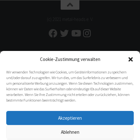
(c) 2021 metal-heads e. V.
Cookie-Zustimmung verwalten
Wir verwenden Technologien wie Cookies, um Geräteinformationen zu speichern
und/oder darauf zuzugreifen. Wir tun dies, um das Surferlebnis zu verbessern und
um personalisierte Werbung anzuzeigen. Wenn Sie diesen Technologien zustimmen,
können wir Daten wie das Surfverhalten oder eindeutige IDs auf dieser Website
verarbeiten. Wenn Sie Ihre Zustimmung nicht erteilen oder zurückziehen, können
bestimmte Funktionen beeinträchtigt werden.
Akzeptieren
Ablehnen