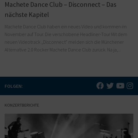
Machete Dance Club – Disconnect – Das
nächste Kapitel
Machete Dance Club haben ein neues Video und kommen im
November auf Tour. Die verschobene Headliner-Tour Mit dem
neuen Videotrack „Disconnect“ melden sich die Münchener
Alternative 2.0 Rocker Machete Dance Club zurück. Na ja,...
FOLGEN:
KONZERTBERICHTE