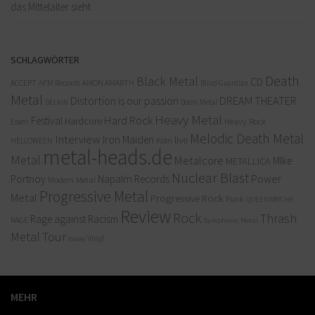
das Mittelalter sieht
SCHLAGWÖRTER
Death
Black Metal
CD
ACCEPT
AFM Records
AMON AMARTH
Blind Guardian
Metal
Distortion is our passion
DREAM THEATER
Doom Metal
DELAIN
Heavy Metal
Hard Rock
Festival
Hardcore
Heavy Rock
Essen
Melodic Death Metal
Interview
Iron Maiden
live
Köln
HELLOWEEN
metal-heads.de
Metal
Metalcore
MIke
METALLICA
Nuclear Blast
Power
Portnoy
Napalm Records
Modern Metal
Progressive Metal
Metal
Progressive Rock
Punk
QUEENSRYCHE
Review
Rock
Thrash
Rage against Racism
RAGE
Symphonic Metal
Metal
Tour
Vinyl
Video
MEHR