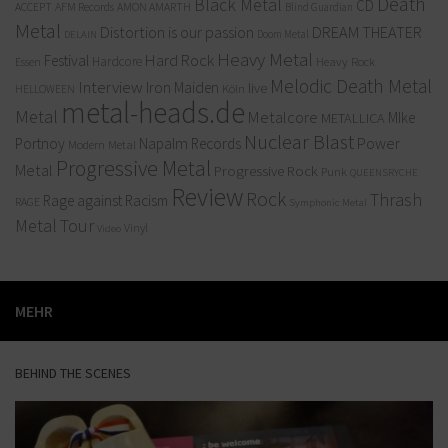
Death
Black Metal
CD
ACCEPT
AFM Records
AMON AMARTH
Blind Guardian
Metal
Distortion is our passion
DREAM THEATER
Doom Metal
DELAIN
Heavy Metal
Hard Rock
Festival
Hardcore
Heavy Rock
Essen
Melodic Death Metal
Interview
Iron Maiden
live
Köln
HELLOWEEN
metal-heads.de
Metal
Metalcore
MIke
METALLICA
Nuclear Blast
Power
Portnoy
Napalm Records
Modern Metal
Progressive Metal
Metal
Progressive Rock
Punk
QUEENSRYCHE
Review
Rock
Thrash
Rage against Racism
RAGE
Symphonic Metal
Metal
Tour
Vinyl
Video
MEHR
BEHIND THE SCENES