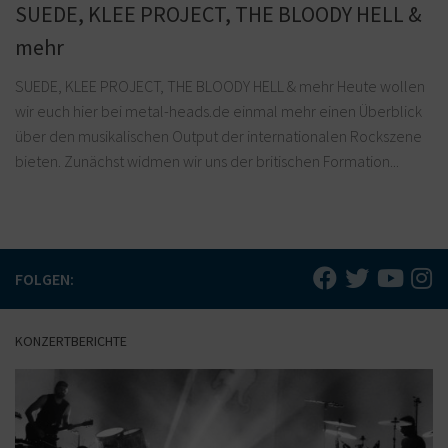
SUEDE, KLEE PROJECT, THE BLOODY HELL &
mehr
SUEDE, KLEE PROJECT, THE BLOODY HELL & mehr Heute wollen
wir euch hier bei metal-heads.de einmal mehr einen Überblick
über den musikalischen Output der internationalen Rockszene
bieten. Zunächst widmen wir uns der britischen Formation...
FOLGEN:
KONZERTBERICHTE