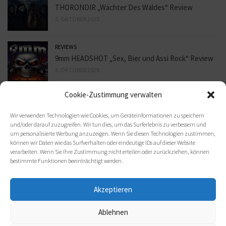
THORONDIR „Wächter Des Waldes“ Review
5. OKTOBER 2025
REVIEWS
9mm HEADSHOT „Sex, Bier und Assi Rock“ Review
3. OKTOBER 2025
Cookie-Zustimmung verwalten
REVIEWS
ORBIT CULTURE „Death Above Life“ Review
Wir verwenden Technologien wie Cookies, um Geräteinformationen zu speichern
30. SEPTEMBER 2025
und/oder darauf zuzugreifen. Wir tun dies, um das Surferlebnis zu verbessern und
um personalisierte Werbung anzuzeigen. Wenn Sie diesen Technologien zustimmen,
können wir Daten wie das Surfverhalten oder eindeutige IDs auf dieser Website
verarbeiten. Wenn Sie Ihre Zustimmung nicht erteilen oder zurückziehen, können
bestimmte Funktionen beeinträchtigt werden.
Akzeptieren
Ablehnen
(c) 2021 metal-heads e. V.