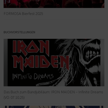
FORMOSA Bierfest 2025
BUCHVORSTELLUNGEN
Das Buch zum Bandjubiläum: IRON MAIDEN – Infinite Dreams
(VÖ: 07.10.25)