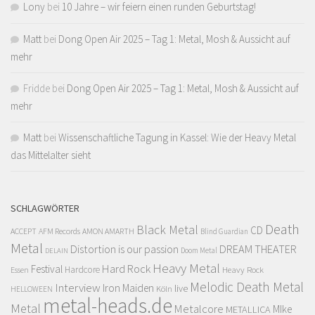
Lony
bei
10 Jahre – wir feiern einen runden Geburtstag!
Matt
bei
Dong Open Air 2025 – Tag 1: Metal, Mosh & Aussicht auf
mehr
Fridde
bei
Dong Open Air 2025 – Tag 1: Metal, Mosh & Aussicht auf
mehr
Matt
bei
Wissenschaftliche Tagung in Kassel: Wie der Heavy Metal
das Mittelalter sieht
SCHLAGWÖRTER
Death
Black Metal
CD
ACCEPT
AFM Records
AMON AMARTH
Blind Guardian
Metal
Distortion is our passion
DREAM THEATER
Doom Metal
DELAIN
Heavy Metal
Hard Rock
Festival
Hardcore
Heavy Rock
Essen
Melodic Death Metal
Interview
Iron Maiden
live
Köln
HELLOWEEN
metal-heads.de
Metal
Metalcore
MIke
METALLICA