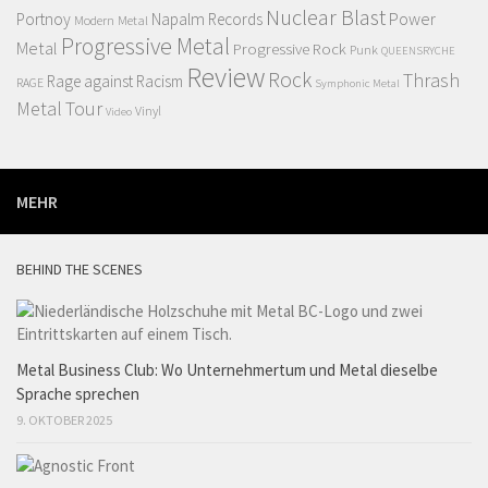
Nuclear Blast
Power
Portnoy
Napalm Records
Modern Metal
Progressive Metal
Metal
Progressive Rock
Punk
QUEENSRYCHE
Review
Rock
Thrash
Rage against Racism
RAGE
Symphonic Metal
Metal
Tour
Vinyl
Video
MEHR
BEHIND THE SCENES
Metal Business Club: Wo Unternehmertum und Metal dieselbe
Sprache sprechen
9. OKTOBER 2025