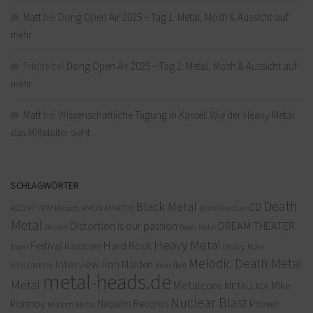
Matt
bei
Dong Open Air 2025 – Tag 1: Metal, Mosh & Aussicht auf
mehr
Fridde
bei
Dong Open Air 2025 – Tag 1: Metal, Mosh & Aussicht auf
mehr
Matt
bei
Wissenschaftliche Tagung in Kassel: Wie der Heavy Metal
das Mittelalter sieht
SCHLAGWÖRTER
Death
Black Metal
CD
ACCEPT
AFM Records
AMON AMARTH
Blind Guardian
Metal
Distortion is our passion
DREAM THEATER
Doom Metal
DELAIN
Heavy Metal
Hard Rock
Festival
Hardcore
Heavy Rock
Essen
Melodic Death Metal
Interview
Iron Maiden
live
Köln
HELLOWEEN
metal-heads.de
Metal
Metalcore
MIke
METALLICA
Nuclear Blast
Power
Portnoy
Napalm Records
Modern Metal