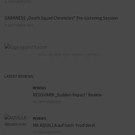
6. OKTOBER 2025
DARKNESS „Death Squad Chronicles“ Pre-Listening Session
8. SEPTEMBER 2025
Partner des Rage against Racism Festivals
LATEST REVIEWS
REVIEWS
REDSHARK „Sudden Impact“ Review
23. OKTOBER 2025
REVIEWS
Mit AQUILLA auf nach Yvad’dera!
20. OKTOBER 2025