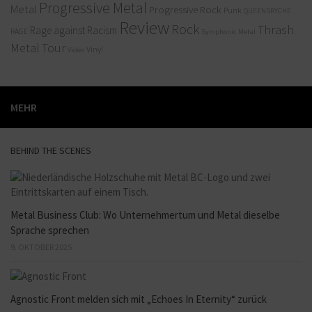
Progressive Metal
Metal
Progressive Rock
Punk
QUEENSRYCHE
Review
Rock
Thrash
Rage against Racism
RAGE
Symphonic Metal
Metal
Tour
Vinyl
Video
MEHR
BEHIND THE SCENES
Metal Business Club: Wo Unternehmertum und Metal dieselbe
Sprache sprechen
9. OKTOBER 2025
Agnostic Front melden sich mit „Echoes In Eternity“ zurück