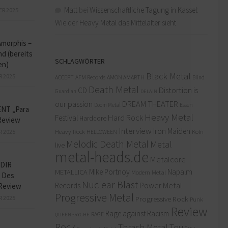
Matt
bei
Wissenschaftliche Tagung in Kassel:
ER 2025
Wie der Heavy Metal das Mittelalter sieht
Amorphis –
d (bereits
SCHLAGWÖRTER
en)
Black Metal
R 2025
ACCEPT
AFM Records
AMON AMARTH
Blind
Death Metal
Distortion is
CD
Guardian
DELAIN
our passion
DREAM THEATER
Doom Metal
Essen
NT „Para
Heavy Metal
Hard Rock
Festival
Hardcore
Review
Interview
Iron Maiden
R 2025
Heavy Rock
Köln
HELLOWEEN
Melodic Death Metal
Metal
live
metal-heads.de
Metalcore
DIR
MIke Portnoy
Napalm
METALLICA
Modern Metal
 Des
Nuclear Blast
Power Metal
Records
Review
Progressive Metal
R 2025
Progressive Rock
Punk
Review
Rage against Racism
RAGE
QUEENSRYCHE
Rock
Thrash Metal
Tour