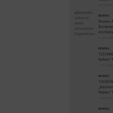
14. OKTOB
REVIEWS
Review: 
Borderlan
erschien
8. OKTOBE
REVIEWS
TESTAME
Bellum“ 
5. OKTOBE
REVIEWS
THORON
„Wächter
Waldes“ 
5. OKTOBE
REVIEWS