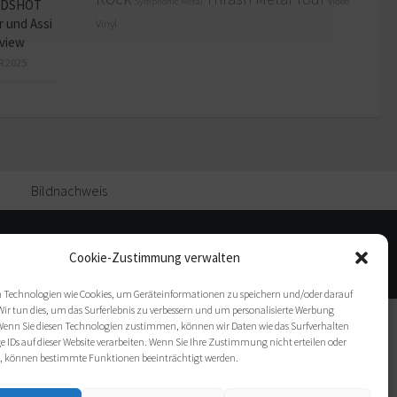
Symphonic Metal
Video
ADSHOT
r und Assi
Vinyl
view
R 2025
Bildnachweis
Cookie-Zustimmung verwalten
 Technologien wie Cookies, um Geräteinformationen zu speichern und/oder darauf
Wir tun dies, um das Surferlebnis zu verbessern und um personalisierte Werbung
enn Sie diesen Technologien zustimmen, können wir Daten wie das Surfverhalten
e IDs auf dieser Website verarbeiten. Wenn Sie Ihre Zustimmung nicht erteilen oder
, können bestimmte Funktionen beeinträchtigt werden.