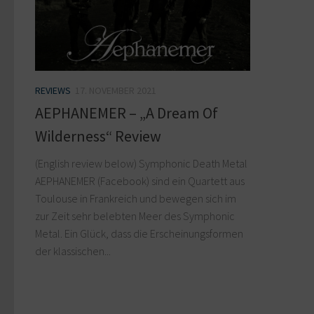
REVIEWS
17. NOVEMBER 2021
AEPHANEMER – „A Dream Of
Wilderness“ Review
(English review below) Symphonic Death Metal
AEPHANEMER (Facebook) sind ein Quartett aus
Toulouse in Frankreich und bewegen sich im
zur Zeit sehr belebten Meer des Symphonic
Metal. Ein Glück, dass die Erscheinungsformen
der klassischen...