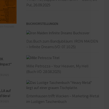
Pul, 26.09.2025
BUCHVORSTELLUNGEN
sm Festivals
Das Buch zum Bandjubiläum: IRON MAIDEN
– Infinite Dreams (VÖ: 07.10.25)
RK
Impact“
Mille Petrozza – Your Heaven, My Hell
(Buch-VÖ: 28.08.2025)
ER 2025
LLA auf
Entenhausen trifft Wacken – Marketing-Metal
d’dera!
im Lustigen Taschenbuch
ER 2025