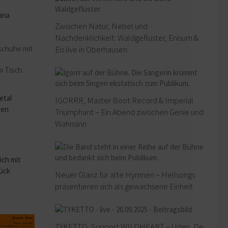
ana
Zwischen Natur, Nebel und
Nachdenklichkeit: Waldgeflüster, Enisum &
Eïs live in Oberhausen:
o
etal
IGORRR, Master Boot Record & Imperial
hen
Triumphant – Ein Abend zwischen Genie und
Wahnsinn
ich mit
rück
Neuer Glanz für alte Hymnen – Hellsongs
präsentieren sich als gewachsene Einheit
TYKETTO, Support WILDHEART – Uden, De