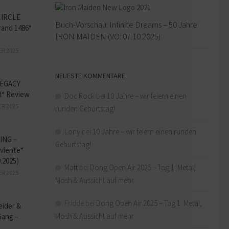
CIRCLE
Buch-Vorschau: Infinite Dreams – 50 Jahre
and 1486“
IRON MAIDEN (VÖ: 07.10.2025)
ER 2025
NEUESTE KOMMENTARE
EGACY
l“ Review
Doc Rock
bei
10 Jahre – wir feiern einen
ER 2025
runden Geburtstag!
Lony
bei
10 Jahre – wir feiern einen runden
ING –
Geburtstag!
iviente“
9.2025)
Matt
bei
Dong Open Air 2025 – Tag 1: Metal,
ER 2025
Mosh & Aussicht auf mehr
Fridde
bei
Dong Open Air 2025 – Tag 1: Metal,
eider &
Mosh & Aussicht auf mehr
Gang –