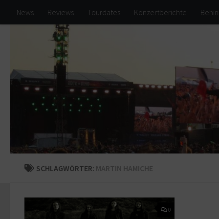
News
Reviews
Tourdates
Konzertberichte
Behin
Zum Inhalt springen
SCHLAGWÖRTER:
MARTIN HAMICHE
0