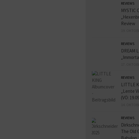
REVIEWS
MYSTIC 
„Hexenbr
Review
19. OKTOB
REVIEWS
DREAM L
„Immorta
17. OKTOB
REVIEWS
LITTLE K
„Lente V
(VÖ: 19.0
14. OKTOB
REVIEWS
Dirkschn
The Old 
Babylon