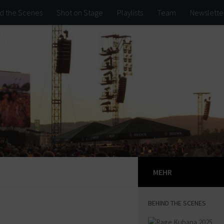
d the Scenes
Shot on Stage
Playlists
Team
Newslette
MEHR
BEHIND THE SCENES