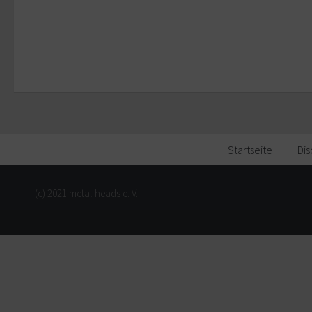
Startseite
Dis
(c) 2021 metal-heads e. V.