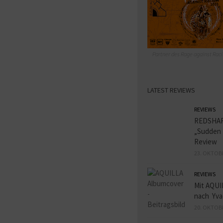
Partner des Rage against Raci
LATEST REVIEWS
REVIEWS
REDSHA
„Sudden 
Review
23. OKTOB
REVIEWS
Mit AQUI
nach Yva
20. OKTOB