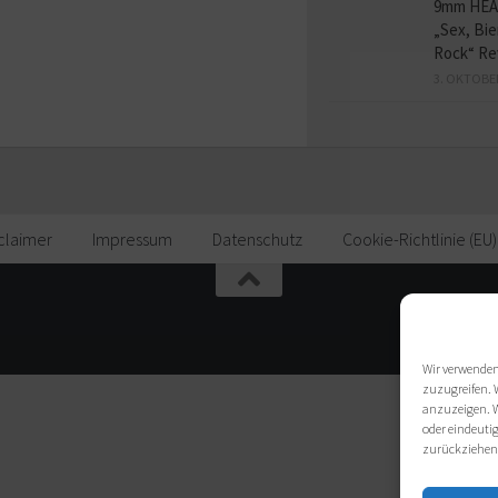
9mm HE
„Sex, Bie
Rock“ Re
3. OKTOBE
claimer
Impressum
Datenschutz
Cookie-Richtlinie (EU)
Wir verwenden
zuzugreifen. 
anzuzeigen. W
oder eindeutig
zurückziehen