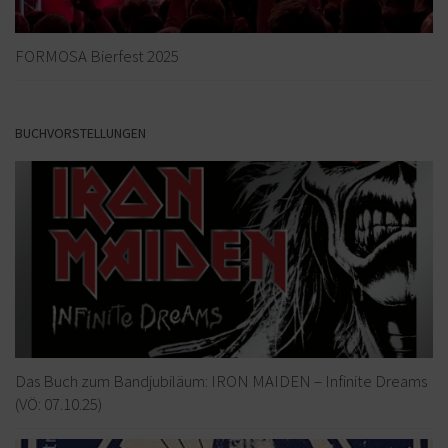
FORMOSA Bierfest 2025
BUCHVORSTELLUNGEN
Das Buch zum Bandjubiläum: IRON MAIDEN – Infinite Dreams
(VÖ: 07.10.25)