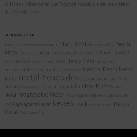
Matt
bei
Wissenschaftliche Tagung in Kassel: Wie der Heavy Metal
das Mittelalter sieht
SCHLAGWÖRTER
Death
Black Metal
CD
ACCEPT
AFM Records
AMON AMARTH
Blind Guardian
Metal
Distortion is our passion
DREAM THEATER
Doom Metal
DELAIN
Heavy Metal
Hard Rock
Festival
Hardcore
Heavy Rock
Essen
Melodic Death Metal
Interview
Iron Maiden
live
Köln
HELLOWEEN
metal-heads.de
Metal
Metalcore
MIke
METALLICA
Nuclear Blast
Power
Portnoy
Napalm Records
Modern Metal
Progressive Metal
Metal
Progressive Rock
Punk
QUEENSRYCHE
Review
Rock
Thrash
Rage against Racism
RAGE
Symphonic Metal
Metal
Tour
Vinyl
Video