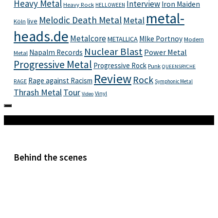
Heavy Metal
Interview
Iron Maiden
Heavy Rock
HELLOWEEN
metal-
Melodic Death Metal
Metal
live
Köln
heads.de
Metalcore
MIke Portnoy
METALLICA
Modern
Nuclear Blast
Power Metal
Napalm Records
Metal
Progressive Metal
Progressive Rock
Punk
QUEENSRYCHE
Review
Rock
Rage against Racism
RAGE
Symphonic Metal
Thrash Metal
Tour
Vinyl
Video
Mehr
Behind the scenes