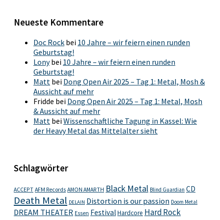
Neueste Kommentare
Doc Rock
bei
10 Jahre – wir feiern einen runden
Geburtstag!
Lony
bei
10 Jahre – wir feiern einen runden
Geburtstag!
Matt
bei
Dong Open Air 2025 – Tag 1: Metal, Mosh &
Aussicht auf mehr
Fridde
bei
Dong Open Air 2025 – Tag 1: Metal, Mosh
& Aussicht auf mehr
Matt
bei
Wissenschaftliche Tagung in Kassel: Wie
der Heavy Metal das Mittelalter sieht
Schlagwörter
Black Metal
CD
ACCEPT
AFM Records
AMON AMARTH
Blind Guardian
Death Metal
Distortion is our passion
Doom Metal
DELAIN
Hard Rock
DREAM THEATER
Festival
Hardcore
Essen