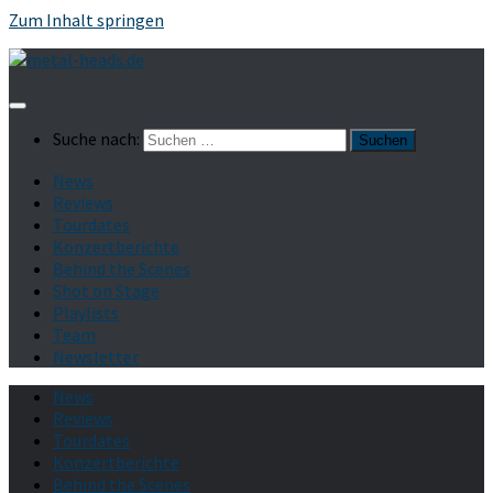
Zum Inhalt springen
Suche nach:
News
Reviews
Tourdates
Konzertberichte
Behind the Scenes
Shot on Stage
Playlists
Team
Newsletter
News
Reviews
Tourdates
Konzertberichte
Behind the Scenes