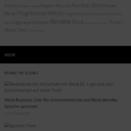
Nuclear Blast
Power
Portnoy
Napalm Records
Modern Metal
Progressive Metal
Metal
Progressive Rock
Punk
QUEENSRYCHE
Review
Rock
Thrash
Rage against Racism
RAGE
Symphonic Metal
Metal
Tour
Vinyl
Video
MEHR
BEHIND THE SCENES
Metal Business Club: Wo Unternehmertum und Metal dieselbe
Sprache sprechen
9. OKTOBER 2025