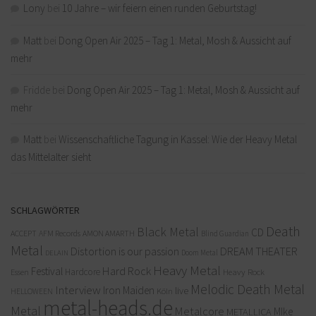
Lony
bei
10 Jahre – wir feiern einen runden Geburtstag!
Matt
bei
Dong Open Air 2025 – Tag 1: Metal, Mosh & Aussicht auf
mehr
Fridde
bei
Dong Open Air 2025 – Tag 1: Metal, Mosh & Aussicht auf
mehr
Matt
bei
Wissenschaftliche Tagung in Kassel: Wie der Heavy Metal
das Mittelalter sieht
SCHLAGWÖRTER
Death
Black Metal
CD
ACCEPT
AFM Records
AMON AMARTH
Blind Guardian
Metal
Distortion is our passion
DREAM THEATER
Doom Metal
DELAIN
Heavy Metal
Hard Rock
Festival
Hardcore
Heavy Rock
Essen
Melodic Death Metal
Interview
Iron Maiden
live
Köln
HELLOWEEN
metal-heads.de
Metal
Metalcore
MIke
METALLICA