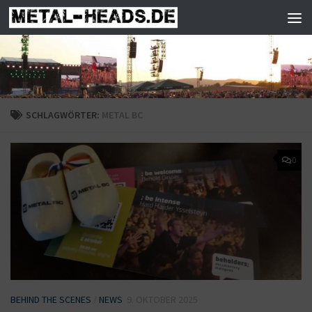
Zum Inhalt springen
SCHLAGWÖRTER:
METAL BC
0
BEHIND THE SCENES
/
NEWS
9. OKTOBER 2025