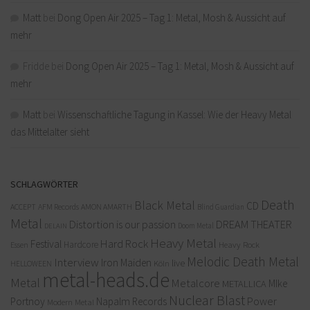
Matt
bei
Dong Open Air 2025 – Tag 1: Metal, Mosh & Aussicht auf
mehr
Fridde
bei
Dong Open Air 2025 – Tag 1: Metal, Mosh & Aussicht auf
mehr
Matt
bei
Wissenschaftliche Tagung in Kassel: Wie der Heavy Metal
das Mittelalter sieht
SCHLAGWÖRTER
Death
Black Metal
CD
ACCEPT
AFM Records
AMON AMARTH
Blind Guardian
Metal
Distortion is our passion
DREAM THEATER
Doom Metal
DELAIN
Heavy Metal
Hard Rock
Festival
Hardcore
Heavy Rock
Essen
Melodic Death Metal
Interview
Iron Maiden
live
Köln
HELLOWEEN
metal-heads.de
Metal
Metalcore
MIke
METALLICA
Nuclear Blast
Power
Portnoy
Napalm Records
Modern Metal