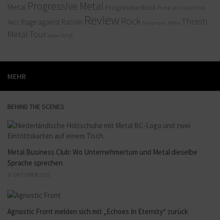
Progressive Metal
Metal
Progressive Rock
Punk
QUEENSRYCHE
Review
Rock
Thrash
Rage against Racism
RAGE
Symphonic Metal
Metal
Tour
Vinyl
Video
MEHR
BEHIND THE SCENES
Metal Business Club: Wo Unternehmertum und Metal dieselbe
Sprache sprechen
9. OKTOBER 2025
Agnostic Front melden sich mit „Echoes In Eternity“ zurück