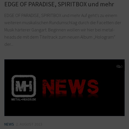
EDGE OF PARADISE, SPIRITBOX und mehr
EDGE OF PARADISE, SPIRITBOX und mehr Auf geht’s zu einem
weiteren musikalischen Rundumschlag durch die Facetten der
Musik härterer Gangart. Beginnen wollen wir hier bei metal-
heads.de mit dem Titeltrack zum neuen Album „Hologram“
der...
0
NEWS
2. AUGUST 2023