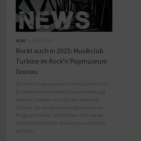
NEWS
4. MÄRZ 2025
Rockt auch in 2025: Musikclub
Turbine im Rock’n’Popmuseum
Gronau
Das rock’n’popmuseum in Gronau ist nicht nur
für seine beeindruckende Dauerausstellung
bekannt, sondern auch für den Musikclub
Turbine, der ein abwechslungsreiches Live-
Programm bietet. 2025 stehen dort wieder
zahlreiche Konzerte, Workshops und Events
auf dem...