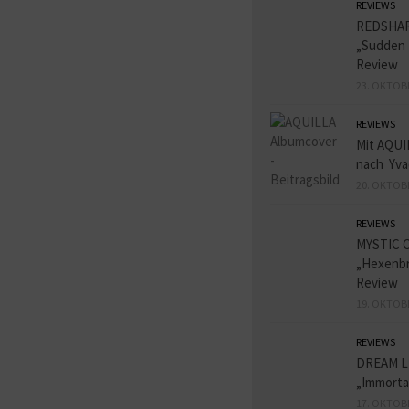
REVIEWS
REDSHA
„Sudden 
Review
23. OKTOB
REVIEWS
Mit AQUI
nach Yva
20. OKTOB
REVIEWS
MYSTIC 
„Hexenbr
Review
19. OKTOB
REVIEWS
DREAM L
„Immorta
17. OKTOB