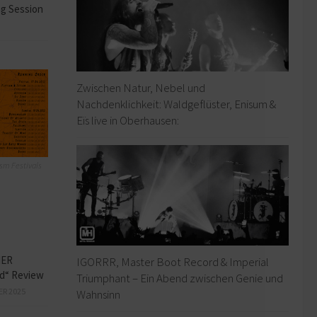
ng Session
Zwischen Natur, Nebel und
Nachdenklichkeit: Waldgeflüster, Enisum &
Eïs live in Oberhausen:
sm Festivals
HER
IGORRR, Master Boot Record & Imperial
ed“ Review
Triumphant – Ein Abend zwischen Genie und
ER 2025
Wahnsinn