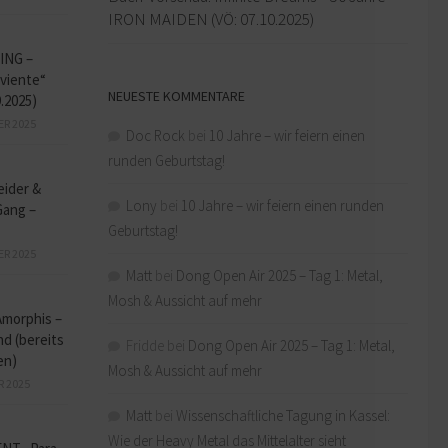
IRON MAIDEN (VÖ: 07.10.2025)
ING –
iviente“
NEUESTE KOMMENTARE
9.2025)
ER 2025
Doc Rock
bei
10 Jahre – wir feiern einen
runden Geburtstag!
eider &
Lony
bei
10 Jahre – wir feiern einen runden
Gang –
Geburtstag!
ER 2025
Matt
bei
Dong Open Air 2025 – Tag 1: Metal,
Mosh & Aussicht auf mehr
Amorphis –
d (bereits
Fridde
bei
Dong Open Air 2025 – Tag 1: Metal,
en)
Mosh & Aussicht auf mehr
R 2025
Matt
bei
Wissenschaftliche Tagung in Kassel:
Wie der Heavy Metal das Mittelalter sieht