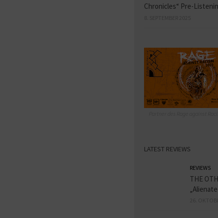
Chronicles“ Pre-Listeni
8. SEPTEMBER 2025
Partner des Rage against Raci
LATEST REVIEWS
REVIEWS
THE OT
„Alienat
26. OKTOB