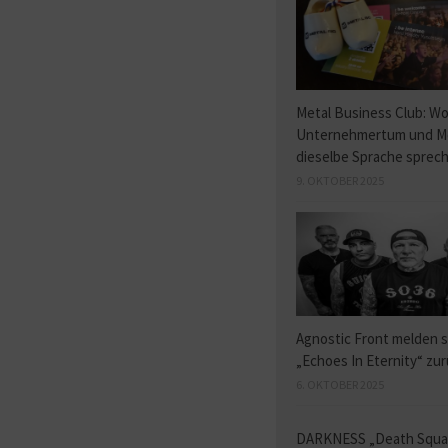
Metal Business Club: W
Unternehmertum und M
dieselbe Sprache sprec
9. OKTOBER 2025
Agnostic Front melden s
„Echoes In Eternity“ zu
6. OKTOBER 2025
DARKNESS „Death Squ