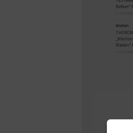
TESTAME
Bellum“ 
5. OKTOBE
REVIEWS
THORON
„Wächter
Waldes“ 
5. OKTOBE