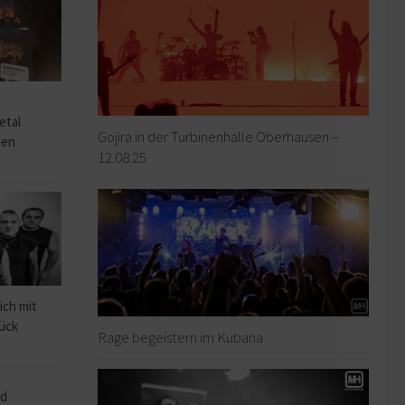
o
etal
Gojira in der Turbinenhalle Oberhausen –
hen
12.08.25
ich mit
rück
Rage begeistern im Kubana
ad