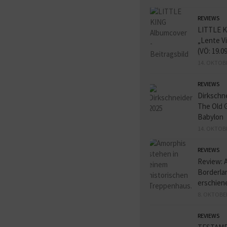
REVIEWS
LITTLE K
„Lente V
(VÖ: 19.0
14. OKTOB
REVIEWS
Dirkschn
The Old 
Babylon
14. OKTOB
REVIEWS
Review: 
Borderlan
erschien
8. OKTOBE
REVIEWS