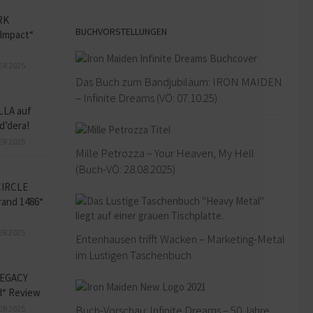
RK
BUCHVORSTELLUNGEN
Impact“
ER 2025
Das Buch zum Bandjubiläum: IRON MAIDEN
– Infinite Dreams (VÖ: 07.10.25)
LLA auf
d’dera!
ER 2025
Mille Petrozza – Your Heaven, My Hell
(Buch-VÖ: 28.08.2025)
CIRCLE
and 1486“
ER 2025
Entenhausen trifft Wacken – Marketing-Metal
im Lustigen Taschenbuch
EGACY
l“ Review
Buch-Vorschau: Infinite Dreams – 50 Jahre
ER 2025