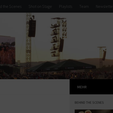
d the Scenes
Shot on Stage
Playlists
Team
Newslette
MEHR
BEHIND THE SCENES