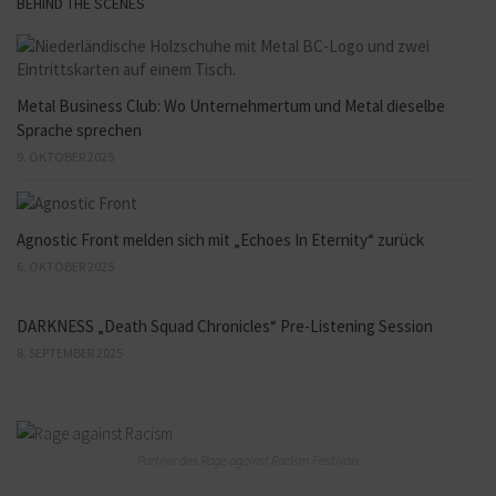
BEHIND THE SCENES
Metal Business Club: Wo Unternehmertum und Metal dieselbe
Sprache sprechen
9. OKTOBER 2025
Agnostic Front melden sich mit „Echoes In Eternity“ zurück
6. OKTOBER 2025
DARKNESS „Death Squad Chronicles“ Pre-Listening Session
8. SEPTEMBER 2025
Partner des Rage against Racism Festivals