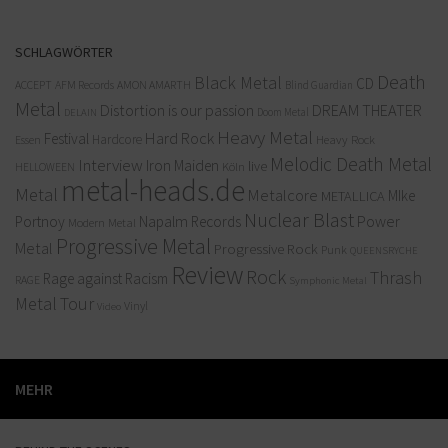
SCHLAGWÖRTER
Death
Black Metal
CD
ACCEPT
AFM Records
AMON AMARTH
Blind Guardian
Metal
Distortion is our passion
DREAM THEATER
Doom Metal
DELAIN
Heavy Metal
Hard Rock
Festival
Hardcore
Heavy Rock
Essen
Melodic Death Metal
Interview
Iron Maiden
live
Köln
HELLOWEEN
metal-heads.de
Metal
Metalcore
MIke
METALLICA
Nuclear Blast
Power
Portnoy
Napalm Records
Modern Metal
Progressive Metal
Metal
Progressive Rock
Punk
QUEENSRYCHE
Review
Rock
Thrash
Rage against Racism
RAGE
Symphonic Metal
Metal
Tour
Vinyl
Video
MEHR