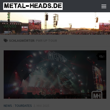
Zum Inhalt springen
SCHLAGWÖRTER:
PWR UP TOUR
0
NEWS
/
TOURDATES
2. MAI 2025