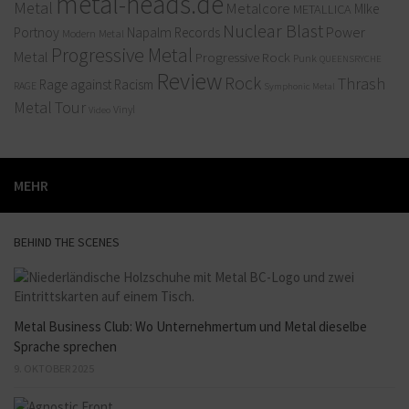
metal-heads.de
Metal
Metalcore
MIke
METALLICA
Nuclear Blast
Power
Portnoy
Napalm Records
Modern Metal
Progressive Metal
Metal
Progressive Rock
Punk
QUEENSRYCHE
Review
Rock
Thrash
Rage against Racism
RAGE
Symphonic Metal
Metal
Tour
Vinyl
Video
MEHR
BEHIND THE SCENES
Metal Business Club: Wo Unternehmertum und Metal dieselbe
Sprache sprechen
9. OKTOBER 2025