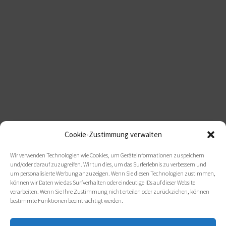
Cookie-Zustimmung verwalten
Wir verwenden Technologien wie Cookies, um Geräteinformationen zu speichern
und/oder darauf zuzugreifen. Wir tun dies, um das Surferlebnis zu verbessern und
um personalisierte Werbung anzuzeigen. Wenn Sie diesen Technologien zustimmen,
können wir Daten wie das Surfverhalten oder eindeutige IDs auf dieser Website
verarbeiten. Wenn Sie Ihre Zustimmung nicht erteilen oder zurückziehen, können
bestimmte Funktionen beeinträchtigt werden.