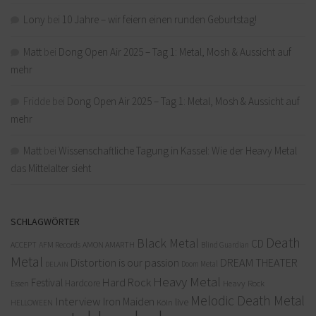
Lony
bei
10 Jahre – wir feiern einen runden Geburtstag!
Matt
bei
Dong Open Air 2025 – Tag 1: Metal, Mosh & Aussicht auf
mehr
Fridde
bei
Dong Open Air 2025 – Tag 1: Metal, Mosh & Aussicht auf
mehr
Matt
bei
Wissenschaftliche Tagung in Kassel: Wie der Heavy Metal
das Mittelalter sieht
SCHLAGWÖRTER
Death
Black Metal
CD
ACCEPT
AFM Records
AMON AMARTH
Blind Guardian
Metal
Distortion is our passion
DREAM THEATER
Doom Metal
DELAIN
Heavy Metal
Hard Rock
Festival
Hardcore
Heavy Rock
Essen
Melodic Death Metal
Interview
Iron Maiden
live
Köln
HELLOWEEN