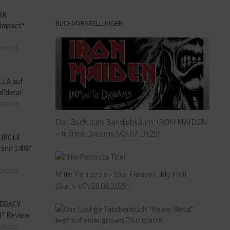
RK
BUCHVORSTELLUNGEN
Impact“
ER 2025
LLA auf
d’dera!
ER 2025
Das Buch zum Bandjubiläum: IRON MAIDEN
– Infinite Dreams (VÖ: 07.10.25)
CIRCLE
and 1486“
ER 2025
Mille Petrozza – Your Heaven, My Hell
(Buch-VÖ: 28.08.2025)
EGACY
l“ Review
ER 2025