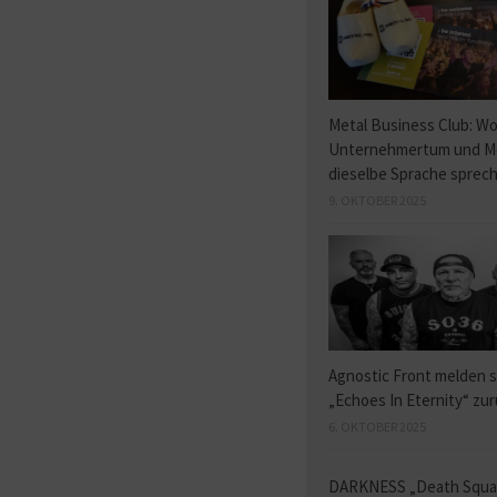
Metal Business Club: W
Unternehmertum und M
dieselbe Sprache sprec
9. OKTOBER 2025
Agnostic Front melden s
„Echoes In Eternity“ zu
6. OKTOBER 2025
DARKNESS „Death Squ