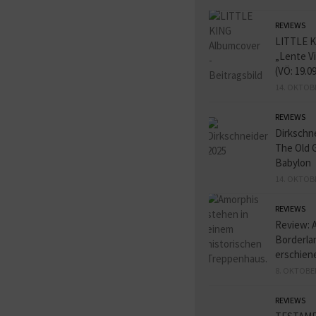
REVIEWS
LITTLE K
„Lente V
(VÖ: 19.0
14. OKTOB
REVIEWS
Dirkschn
The Old 
Babylon
14. OKTOB
REVIEWS
Review: 
Borderlan
erschien
8. OKTOBE
REVIEWS