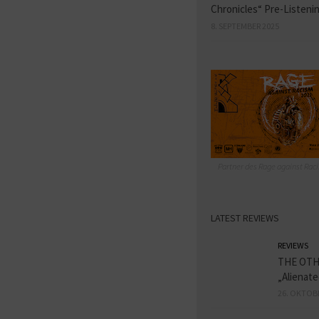
Chronicles“ Pre-Listeni
8. SEPTEMBER 2025
Partner des Rage against Raci
LATEST REVIEWS
REVIEWS
THE OT
„Alienat
26. OKTOB