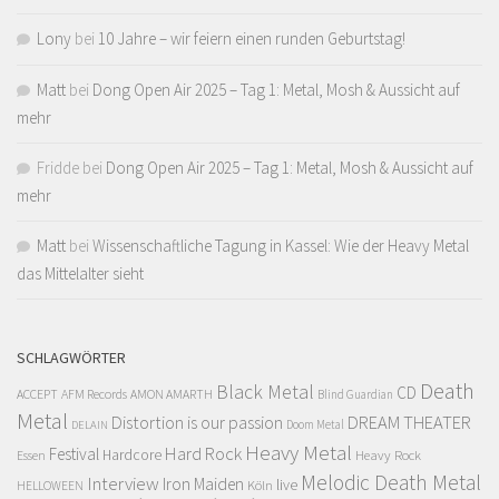
Lony
bei
10 Jahre – wir feiern einen runden Geburtstag!
Matt
bei
Dong Open Air 2025 – Tag 1: Metal, Mosh & Aussicht auf
mehr
Fridde
bei
Dong Open Air 2025 – Tag 1: Metal, Mosh & Aussicht auf
mehr
Matt
bei
Wissenschaftliche Tagung in Kassel: Wie der Heavy Metal
das Mittelalter sieht
SCHLAGWÖRTER
Death
Black Metal
CD
ACCEPT
AFM Records
AMON AMARTH
Blind Guardian
Metal
Distortion is our passion
DREAM THEATER
Doom Metal
DELAIN
Heavy Metal
Hard Rock
Festival
Hardcore
Heavy Rock
Essen
Melodic Death Metal
Interview
Iron Maiden
live
Köln
HELLOWEEN