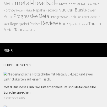
metal-heads.de
Metal
Metalcore
MIke
METALLICA
Nuclear Blast
Power
Portnoy
Napalm Records
Modern Metal
Progressive Metal
Metal
Progressive Rock
Punk
QUEENSRYCHE
Review
Rock
Thrash
Rage against Racism
RAGE
Symphonic Metal
Metal
Tour
Vinyl
Video
MEHR
BEHIND THE SCENES
Metal Business Club: Wo Unternehmertum und Metal dieselbe
Sprache sprechen
9. OKTOBER 2025