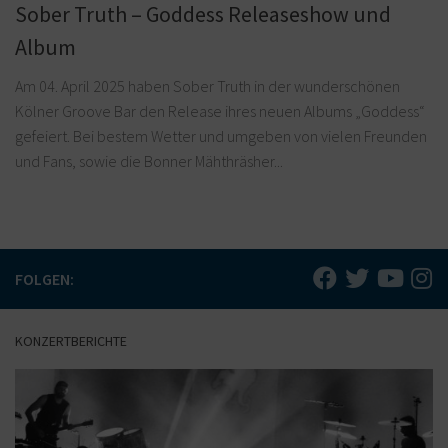
Sober Truth – Goddess Releaseshow und
Album
Am 04. April 2025 haben Sober Truth in der wunderschönen
Kölner Groove Bar den Release ihres neuen Albums „Goddess“
gefeiert. Bei bestem Wetter und umgeben von vielen Freunden
und Fans, sowie die Bonner Mähthräsher...
FOLGEN:
KONZERTBERICHTE