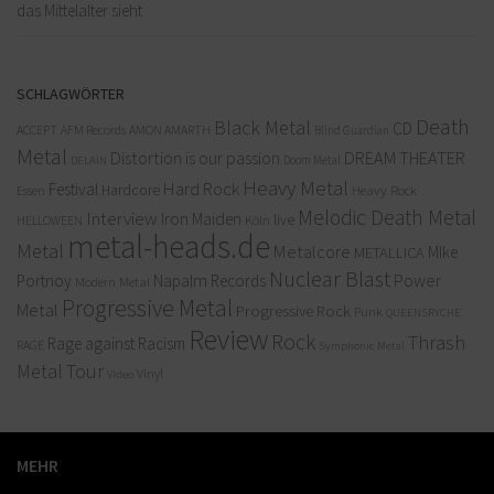
das Mittelalter sieht
SCHLAGWÖRTER
Death
Black Metal
CD
ACCEPT
AFM Records
AMON AMARTH
Blind Guardian
Metal
Distortion is our passion
DREAM THEATER
Doom Metal
DELAIN
Heavy Metal
Hard Rock
Festival
Hardcore
Heavy Rock
Essen
Melodic Death Metal
Interview
Iron Maiden
live
Köln
HELLOWEEN
metal-heads.de
Metal
Metalcore
MIke
METALLICA
Nuclear Blast
Power
Portnoy
Napalm Records
Modern Metal
Progressive Metal
Metal
Progressive Rock
Punk
QUEENSRYCHE
Review
Rock
Thrash
Rage against Racism
RAGE
Symphonic Metal
Metal
Tour
Vinyl
Video
MEHR