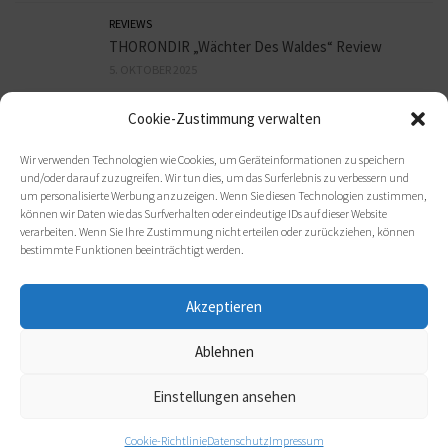
REVIEWS
THORONDIR „Wächter Des Waldes“ Review
5. OKTOBER 2025
Cookie-Zustimmung verwalten
REVIEWS
9mm HEADSHOT „Sex, Bier und Assi Rock“ Review
Wir verwenden Technologien wie Cookies, um Geräteinformationen zu speichern
3. OKTOBER 2025
und/oder darauf zuzugreifen. Wir tun dies, um das Surferlebnis zu verbessern und
um personalisierte Werbung anzuzeigen. Wenn Sie diesen Technologien zustimmen,
können wir Daten wie das Surfverhalten oder eindeutige IDs auf dieser Website
verarbeiten. Wenn Sie Ihre Zustimmung nicht erteilen oder zurückziehen, können
bestimmte Funktionen beeinträchtigt werden.
Akzeptieren
Ablehnen
(c) 2021 metal-heads e. V.
Einstellungen ansehen
Cookie-Richtlinie
Datenschutz
Impressum