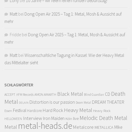
Lony
bei
10 Jahre – wir feiern einen runden Geburtstag!
Matt
bei
Dong Open Air 2025 – Tag 1: Metal, Mosh & Aussicht auf
mehr
Fridde
bei
Dong Open Air 2025 – Tag 1: Metal, Mosh & Aussicht auf
mehr
Matt
bei
Wissenschaftliche Tagung in Kassel: Wie der Heavy Metal
das Mittelalter sieht
SCHLAGWÖRTER
Death
Black Metal
CD
ACCEPT
AFM Records
AMON AMARTH
Blind Guardian
Metal
Distortion is our passion
DREAM THEATER
Doom Metal
DELAIN
Heavy Metal
Hard Rock
Festival
Hardcore
Heavy Rock
Essen
Melodic Death Metal
Interview
Iron Maiden
live
Köln
HELLOWEEN
metal-heads.de
Metal
Metalcore
MIke
METALLICA