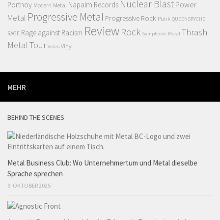
Nuclear Blast
Power
Portnoy
Napalm Records
Modern Metal
Progressive Metal
Metal
Progressive Rock
Punk
QUEENSRYCHE
Review
Rock
Thrash
Rage against Racism
RAGE
Symphonic Metal
Metal
Tour
Vinyl
Video
MEHR
BEHIND THE SCENES
Metal Business Club: Wo Unternehmertum und Metal dieselbe
Sprache sprechen
9. OKTOBER 2025