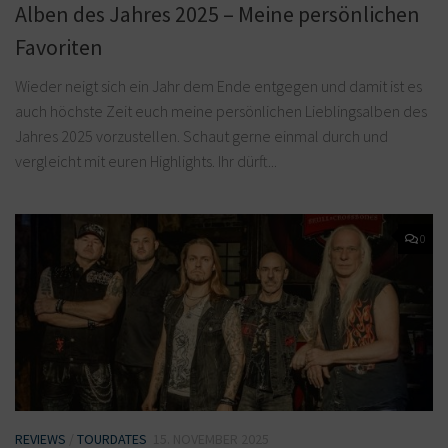
Alben des Jahres 2025 – Meine persönlichen
Favoriten
Wieder neigt sich ein Jahr dem Ende entgegen und damit ist es
auch höchste Zeit euch meine persönlichen Lieblingsalben des
Jahres 2025 vorzustellen. Schaut gerne einmal durch und
vergleicht mit euren Highlights. Ihr dürft...
0
REVIEWS
/
TOURDATES
15. NOVEMBER 2025