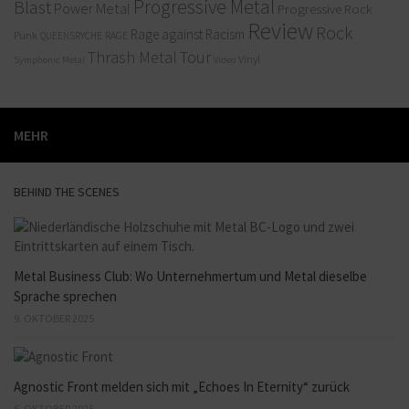
Progressive Metal
Blast
Power Metal
Progressive Rock
Review
Rock
Rage against Racism
Punk
RAGE
QUEENSRYCHE
Thrash Metal
Tour
Vinyl
Symphonic Metal
Video
MEHR
BEHIND THE SCENES
Metal Business Club: Wo Unternehmertum und Metal dieselbe
Sprache sprechen
9. OKTOBER 2025
Agnostic Front melden sich mit „Echoes In Eternity“ zurück
6. OKTOBER 2025