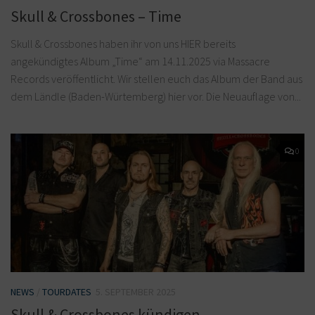
Skull & Crossbones – Time
Skull & Crossbones haben ihr von uns HIER bereits
angekündigtes Album „Time“ am 14.11.2025 via Massacre
Records veröffentlicht. Wir stellen euch das Album der Band aus
dem Ländle (Baden-Würtemberg) hier vor. Die Neuauflage von...
0
NEWS
/
TOURDATES
5. SEPTEMBER 2025
Skull & Crossbones kündigen