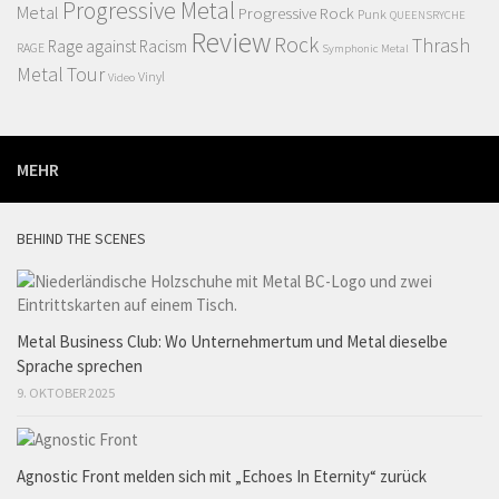
Progressive Metal
Metal
Progressive Rock
Punk
QUEENSRYCHE
Review
Rock
Thrash
Rage against Racism
RAGE
Symphonic Metal
Metal
Tour
Vinyl
Video
MEHR
BEHIND THE SCENES
Metal Business Club: Wo Unternehmertum und Metal dieselbe
Sprache sprechen
9. OKTOBER 2025
Agnostic Front melden sich mit „Echoes In Eternity“ zurück