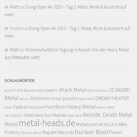
Matt
bei
Dong Open Air 2025 – Tag 1: Metal, Mosh & Aussicht auf
mehr
Fridde
bei
Dong Open Air 2025 – Tag 1: Metal, Mosh & Aussicht auf
mehr
Matt
bei
Wissenschaftliche Tagung in Kassel: Wie der Heavy Metal
das Mittelalter sieht
SCHLAGWÖRTER
Death
Black Metal
CD
ACCEPT
AFM Records
AMON AMARTH
Blind Guardian
Metal
Distortion is our passion
DREAM THEATER
Doom Metal
DELAIN
Heavy Metal
Hard Rock
Festival
Hardcore
Heavy Rock
Essen
Melodic Death Metal
Interview
Iron Maiden
live
Köln
HELLOWEEN
metal-heads.de
Metal
Metalcore
MIke
METALLICA
Nuclear Blast
Power
Portnoy
Napalm Records
Modern Metal