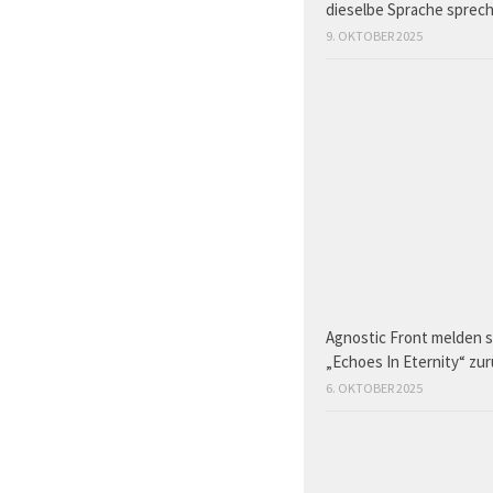
dieselbe Sprache sprec
9. OKTOBER 2025
Agnostic Front melden s
„Echoes In Eternity“ zu
6. OKTOBER 2025