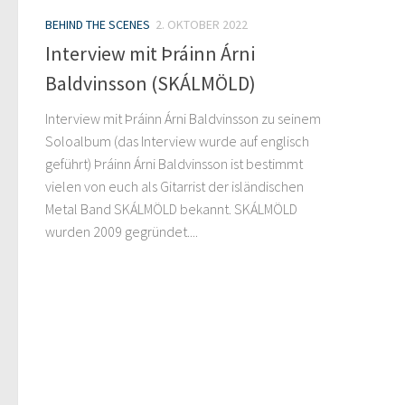
BEHIND THE SCENES
2. OKTOBER 2022
Interview mit Þráinn Árni
Baldvinsson (SKÁLMÖLD)
Interview mit Þráinn Árni Baldvinsson zu seinem
Soloalbum (das Interview wurde auf englisch
geführt) Þráinn Árni Baldvinsson ist bestimmt
vielen von euch als Gitarrist der isländischen
Metal Band SKÁLMÖLD bekannt. SKÁLMÖLD
wurden 2009 gegründet....