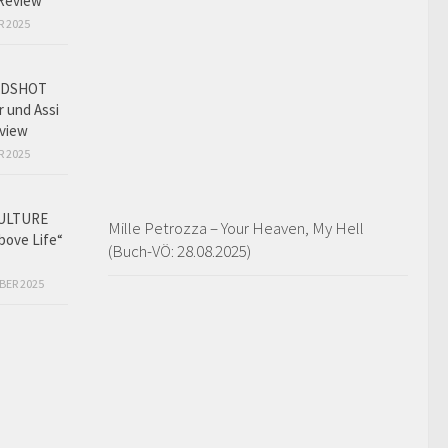
Review
R 2025
ADSHOT
r und Assi
view
R 2025
ULTURE
Mille Petrozza – Your Heaven, My Hell
bove Life“
(Buch-VÖ: 28.08.2025)
BER 2025