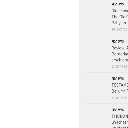
REVIEWS
Dirkschn
The Old 
Babylon
14. OKTOB
REVIEWS
Review: 
Borderlan
erschien
8. OKTOBE
REVIEWS
TESTAME
Bellum“ 
5. OKTOBE
REVIEWS
THORON
„Wächter