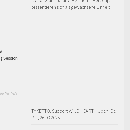
Neuer Glanz für alte Hymnen – Hellsongs
präsentieren sich als gewachsene Einheit
ad
ng Session
sm Festivals
TYKETTO, Support WILDHEART – Uden, De
Pul, 26.09.2025