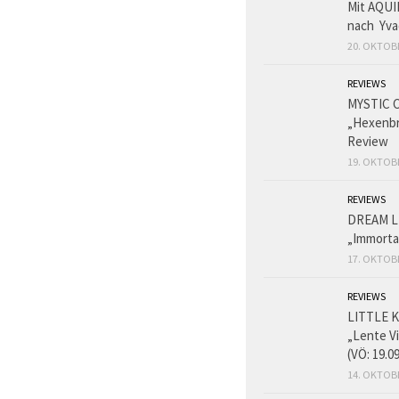
Mit AQUI
nach Yva
20. OKTOB
REVIEWS
MYSTIC 
„Hexenbr
Review
19. OKTOB
REVIEWS
DREAM L
„Immorta
17. OKTOB
REVIEWS
LITTLE K
„Lente V
(VÖ: 19.0
14. OKTOB