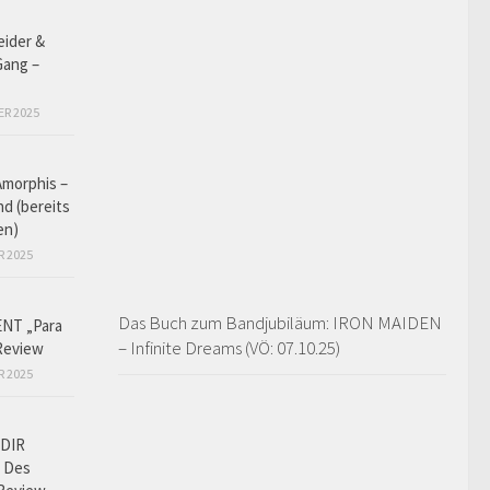
eider &
Gang –
ER 2025
Amorphis –
d (bereits
en)
R 2025
Das Buch zum Bandjubiläum: IRON MAIDEN
NT „Para
– Infinite Dreams (VÖ: 07.10.25)
Review
R 2025
DIR
 Des