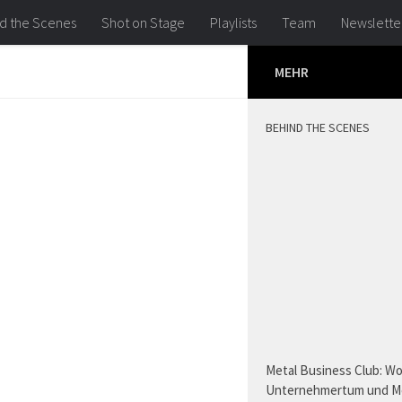
d the Scenes
Shot on Stage
Playlists
Team
Newslette
MEHR
BEHIND THE SCENES
Metal Business Club: W
Unternehmertum und M