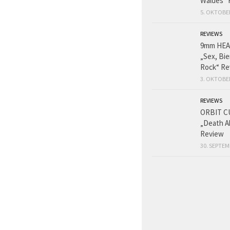
Waldes“ 
5. OKTOBE
REVIEWS
9mm HE
„Sex, Bie
Rock“ Re
3. OKTOBE
REVIEWS
ORBIT C
„Death A
Review
30. SEPTEM