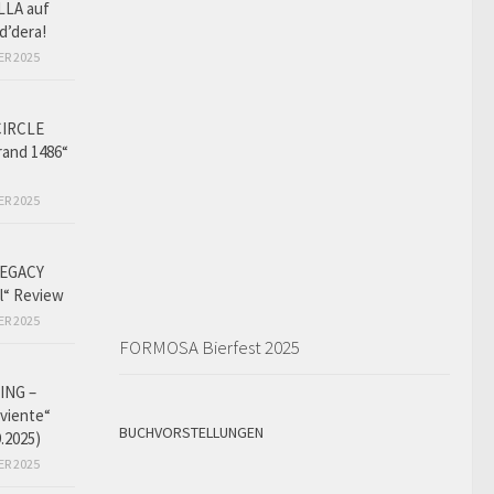
LLA auf
d’dera!
ER 2025
CIRCLE
and 1486“
ER 2025
EGACY
l“ Review
ER 2025
FORMOSA Bierfest 2025
ING –
iviente“
BUCHVORSTELLUNGEN
9.2025)
ER 2025