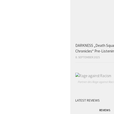
DARKNESS „Death Squ
Chronicles“ Pre-Listeni
8. SEPTEMBER 2025
Partner des Rage against Raci
LATEST REVIEWS
REVIEWS