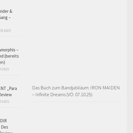
eider &
Gang –
ER 2025
Amorphis –
d (bereits
en)
R 2025
Das Buch zum Bandjubiläum: IRON MAIDEN
NT „Para
– Infinite Dreams (VÖ: 07.10.25)
Review
R 2025
DIR
 Des