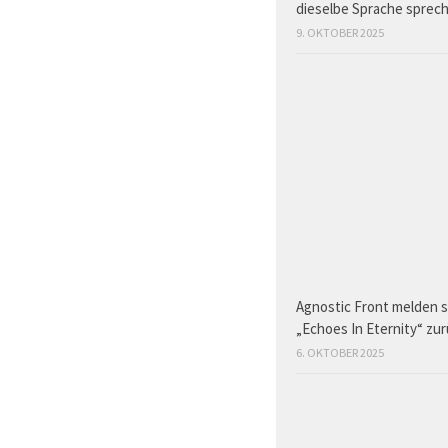
dieselbe Sprache sprec
9. OKTOBER 2025
Agnostic Front melden s
„Echoes In Eternity“ zu
6. OKTOBER 2025