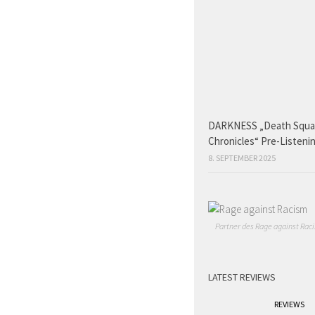
DARKNESS „Death Squ
Chronicles“ Pre-Listeni
8. SEPTEMBER 2025
Partner des Rage against Raci
LATEST REVIEWS
REVIEWS