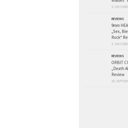
Waldes“ 
5. OKTOBE
REVIEWS
9mm HE
„Sex, Bie
Rock“ Re
3. OKTOBE
REVIEWS
ORBIT C
„Death A
Review
30. SEPTEM