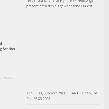
Neuer Glanz für alte Hymnen – Hellsongs
präsentieren sich als gewachsene Einheit
ad
ng Session
sm Festivals
TYKETTO, Support WILDHEART – Uden, De
Pul, 26.09.2025