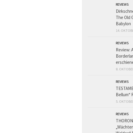
REVIEWS
Dirkschn
The Old 
Babylon
14. OKTOB
REVIEWS
Review: 
Borderlan
erschien
8. OKTOBE
REVIEWS
TESTAME
Bellum“ 
5. OKTOBE
REVIEWS
THORON
„Wächter