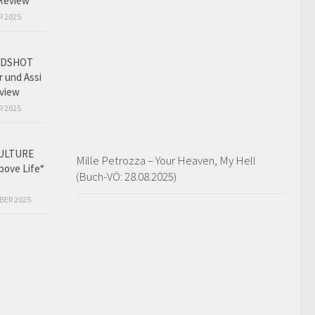
Review
R 2025
ADSHOT
r und Assi
view
R 2025
ULTURE
Mille Petrozza – Your Heaven, My Hell
bove Life“
(Buch-VÖ: 28.08.2025)
BER 2025