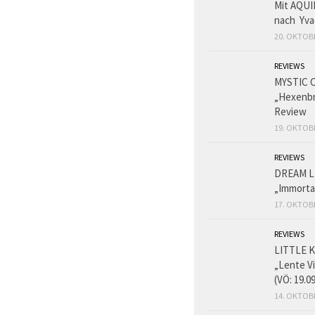
Mit AQUI
nach Yva
20. OKTOB
REVIEWS
MYSTIC 
„Hexenbr
Review
19. OKTOB
REVIEWS
DREAM L
„Immorta
17. OKTOB
REVIEWS
LITTLE K
„Lente V
(VÖ: 19.0
14. OKTOB