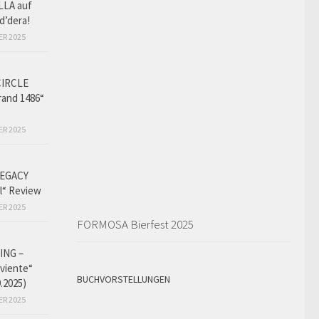
LLA auf
d’dera!
ER 2025
CIRCLE
and 1486“
ER 2025
EGACY
l“ Review
ER 2025
FORMOSA Bierfest 2025
ING –
iviente“
BUCHVORSTELLUNGEN
9.2025)
ER 2025