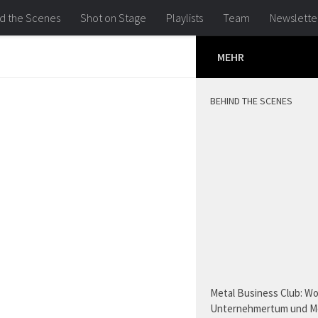
d the Scenes
Shot on Stage
Playlists
Team
Newslette
MEHR
BEHIND THE SCENES
Metal Business Club: W
Unternehmertum und M