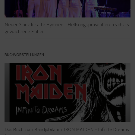
Neuer Glanz für alte Hymnen – Hellsongs präsentieren sich als
gewachsene Einheit
BUCHVORSTELLUNGEN
Das Buch zum Bandjubiläum: IRON MAIDEN – Infinite Dreams