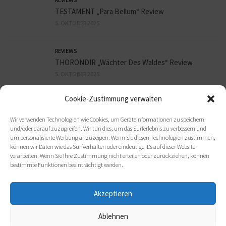
TESTAMENT „Para Bellum“ Review
5. OKTOBER 2025
REVIEWS
THORONDIR „Wächter Des Waldes“ Review
5. OKTOBER 2025
Cookie-Zustimmung verwalten
REVIEWS
9mm HEADSHOT „Sex, Bier und Assi Rock“ Review
Wir verwenden Technologien wie Cookies, um Geräteinformationen zu speichern
3. OKTOBER 2025
und/oder darauf zuzugreifen. Wir tun dies, um das Surferlebnis zu verbessern und
um personalisierte Werbung anzuzeigen. Wenn Sie diesen Technologien zustimmen,
können wir Daten wie das Surfverhalten oder eindeutige IDs auf dieser Website
verarbeiten. Wenn Sie Ihre Zustimmung nicht erteilen oder zurückziehen, können
bestimmte Funktionen beeinträchtigt werden.
Akzeptieren
Ablehnen
(c) 2021 metal-heads e. V.