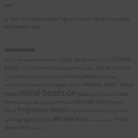
mehr
Matt
bei
Wissenschaftliche Tagung in Kassel: Wie der Heavy Metal
das Mittelalter sieht
SCHLAGWÖRTER
Death
Black Metal
CD
ACCEPT
AFM Records
AMON AMARTH
Blind Guardian
Metal
Distortion is our passion
DREAM THEATER
Doom Metal
DELAIN
Heavy Metal
Hard Rock
Festival
Hardcore
Heavy Rock
Essen
Melodic Death Metal
Interview
Iron Maiden
live
Köln
HELLOWEEN
metal-heads.de
Metal
Metalcore
MIke
METALLICA
Nuclear Blast
Power
Portnoy
Napalm Records
Modern Metal
Progressive Metal
Metal
Progressive Rock
Punk
QUEENSRYCHE
Review
Rock
Thrash
Rage against Racism
RAGE
Symphonic Metal
Metal
Tour
Vinyl
Video